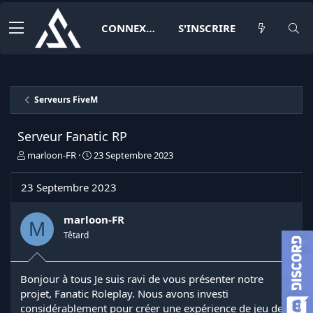
CONNEXION
S'INSCRIRE
Serveurs FiveM
Serveur Fanatic RP
I
D
marloon-FR
23 Septembre 2023
n
a
i
t
23 Septembre 2023
t
e
i
d
a
e
marloon-FR
M
t
d
Têtard
e
é
u
b
r
u
Bonjour à tous Je suis ravi de vous présenter notre
d
t
projet, Fanatic Roleplay. Nous avons investi
e
l
considérablement pour créer une expérience de jeu de