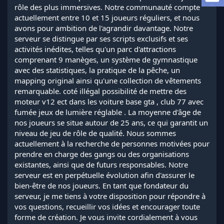
a
rôle des plus immersives. Notre communauté compte
d
actuellement entre 10 et 15 joueurs réguliers, et nous
i
avons pour ambition de l'agrandir davantage. Notre
s
serveur se distingue par ses scripts exclusifs et ses
c
activités inédites, telles qu'un parc d'attractions
u
s
comprenant 9 manèges, un système de gymnastique
s
avec des statistiques, la pratique de la pêche, un
i
mapping original ainsi qu'une collection de vêtements
o
remarquable. coté illégal possibilité de mettre des
n
moteur v12 ect dans les voiture base gta , club 77 avec
fumée jeux de lumière réglable . La moyenne d'âge de
nos joueurs se situe autour de 25 ans, ce qui garantit un
niveau de jeu de rôle de qualité. Nous sommes
actuellement à la recherche de personnes motivées pour
prendre en charge des gangs ou des organisations
existantes, ainsi que de futurs responsables. Notre
serveur est en perpétuelle évolution afin d'assurer le
bien-être de nos joueurs. En tant que fondateur du
serveur, je me tiens à votre disposition pour répondre à
vos questions, recueillir vos idées et encourager toute
forme de création. Je vous invite cordialement à vous