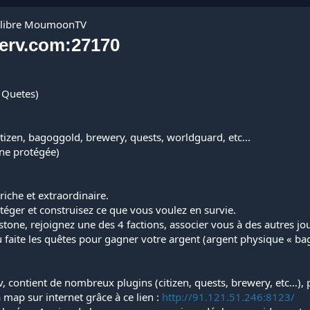
n libre MoumoonTV
serv.com:27170
l, Quetes)
itizen, bagoggold, brewery, quests, worldguard, etc...
one protégée)
iche et extraordinaire.
téger et construisez ce que vous voulez en survie.
stone, rejoignez une des 4 factions, associer vous à des autres j
faite les quêtes pour gagner votre argent (argent physique « bag
, contient de nombreux plugins (citizen, quests, brewery, etc…), 
 map sur internet grâce à ce lien :
http://91.121.51.246:8123/