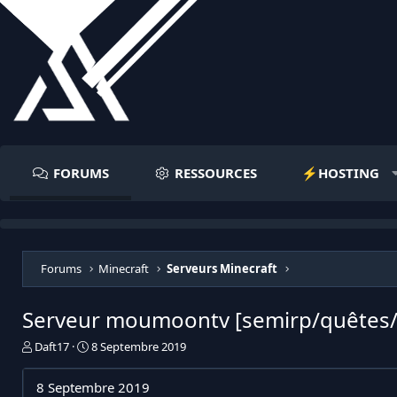
FORUMS
RESSOURCES
⚡️HOSTING
Forums
Minecraft
Serveurs Minecraft
Serveur moumoontv [semirp/quêtes/
I
D
Daft17
8 Septembre 2019
n
a
i
t
8 Septembre 2019
t
e