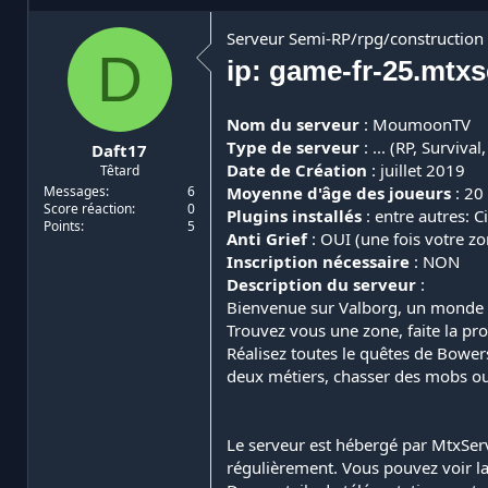
i
d
a
e
Serveur Semi-RP/rpg/constructio
D
t
d
ip: game-fr-25.mtx
e
é
u
b
r
u
Nom du serveur
: MoumoonTV
d
t
Type de serveur
: ... (RP, Surviva
Daft17
e
Date de Création
: juillet 2019
Têtard
l
a
Moyenne d'âge des joueurs
: 20
Messages
6
Score réaction
0
d
Plugins installés
: entre autres: C
Points
5
i
Anti Grief
: OUI (une fois votre z
s
Inscription nécessaire
: NON
c
Description du serveur
:
u
Bienvenue sur Valborg, un monde r
s
s
Trouvez vous une zone, faite la pro
i
Réalisez toutes le quêtes de Bower
o
deux métiers, chasser des mobs ou 
n
Le serveur est hébergé par MtxServ
régulièrement. Vous pouvez voir la