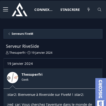
CONNEXION
S'INSCRIRE
Serveurs FiveM
Serveur RiveSide
I
D
Thesuperfri
19 Janvier 2024
n
a
i
t
19 Janvier 2024
t
e
i
d
a
e
Thesuperfri
t
d
Geek
e
é
u
b
r
u
:star2: Bienvenue à Riverside sur FiveM ! :star2:
d
t
e
l
:red_car: Vous cherchez l'aventure dans le monde de