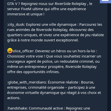
a
GTA V ? Rejoignez-nous sur RiverSide Roleplay , le
d
serveur FiveM ultime qui offre une expérience
i
immersive et unique !
s
c
:city_dusk: Explorez une ville dynamique : Parcourez les
u
s
rues animées de Riverside Roleplay, découvrez des
s
quartiers uniques, et vivez une expérience de jeu réaliste
i
grâce à notre monde ouvert exceptionnel.
o
n
olice_officer: Devenez un héros ou un hors-la-loi :
Choisissez votre voie ! Que vous souhaitiez incarner un
courageux agent de police, un redoutable criminel, ou
même un entrepreneur prospère, Riverside Roleplay
offre des opportunités infinies.
:globe_with_meridians: Économie réaliste : Bourse,
entreprises, criminalité organisée – participez à une
économie virtuelle dynamique qui réagit à vos choix et
actions.
:handshake: Communauté active : Rejoignez une