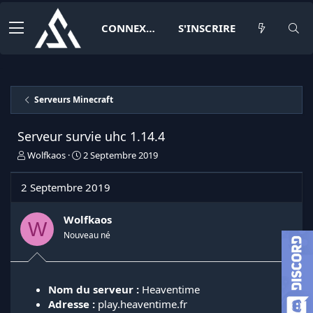
CONNEXION
S'INSCRIRE
Serveurs Minecraft
Serveur survie uhc 1.14.4
I
D
Wolfkaos
2 Septembre 2019
n
a
i
t
2 Septembre 2019
t
e
i
d
a
e
Wolfkaos
W
t
d
Nouveau né
e
é
u
b
r
u
d
t
Nom du serveur
:
Heaventime
e
Adresse :
play.heaventime.fr
l