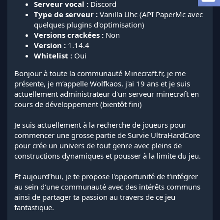
Serveur vocal :
Discord
a
d
Type de serveur :
Vanilla Uhc (API PaperMc avec
i
quelques plugins d'optimisation)
s
Versions crackées :
Non
c
Version :
1.14.4
u
Whitelist :
Oui
s
s
Bonjour à toute la communauté Minecraft.fr, je me
i
présente, je m’appelle Wolfkaos, j'ai 19 ans et je suis
o
n
actuellement administrateur d'un serveur minecraft en
cours de développement (bientôt fini)
Je suis actuellement à la recherche de joueurs pour
commencer une grosse partie de Survie UltraHardCore
pour crée un univers de tout genre avec pleins de
constructions dynamiques et pousser à la limite du jeu.
Et aujourd'hui, je te propose l'opportunité de t'intégrer
au sein d'une communauté avec des intérêts communs
ainsi de partager ta passion au travers de ce jeu
fantastique.