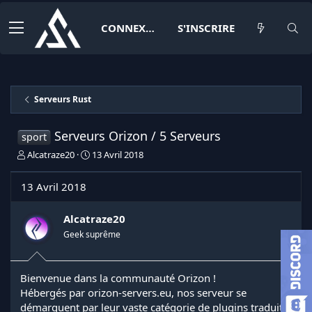
CONNEXION
S'INSCRIRE
Serveurs Rust
Serveurs Orizon / 5 Serveurs
sport
I
D
Alcatraze20
13 Avril 2018
n
a
i
t
13 Avril 2018
t
e
i
d
a
e
Alcatraze20
t
d
Geek suprême
e
é
u
b
r
u
Bienvenue dans la communauté Orizon !
d
t
Hébergés par orizon-servers.eu, nos serveur se
e
l
démarquent par leur vaste catégorie de plugins traduits