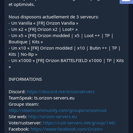
a
et optimisés.
d
i
Nous disposons actuellement de 3 serveurs:
s
- Un Vanilla « [FR] Orizon Vanilla »
c
- Un x2 « [FR] Orizon x2 | Loot+ »
u
s
- Un x5 « [FR] Orizon modded | x5 | Loot ++ | TP |
s
Boutique | Kits »
i
- Un x10 « [FR] Orizon modded | x10 | Butin ++ | TP |
o
Kits | No-Bp »
n
- Un x1000 « [FR] Orizon BATTELFIELD x1000 | TP | Kits
»
INFORMATIONS
Discord:
https://discord.me/orizonservers
TeamSpeak: ts.orizon-servers.eu
Groupe steam:
http://steamcommunity.com/groups/orizonrust
Site web:
http://orizon-servers.eu
Vote/rustserver:
https://rust-servers.net/group/146/
Facebook:
https://www.facebook.com/Orizon-