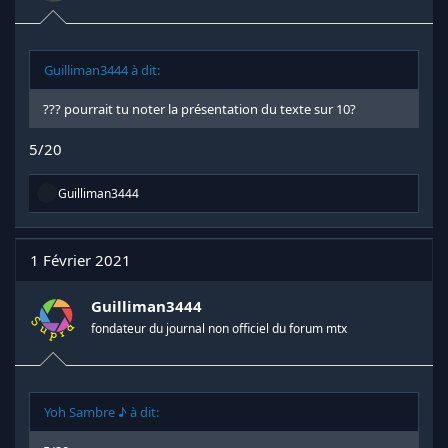
Guilliman3444 à dit:
??? pourrait tu noter la présentation du texte sur 10?
5/20
R
Guilliman3444
é
a
c
t
1 Février 2021
i
o
n
Guilliman3444
s
fondateur du journal non officiel du forum mtx
:
Yoh Sambre ♪ à dit: