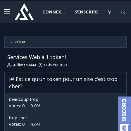
CONNEXION
S'INSCRIRE
Le bar
Services Web à 1 token!
I
D
Guilliman3444
1 Février 2021
n
a
i
t
Est ce qu'un token pour un site c'est trop
t
e
cher?
i
d
a
e
t
d
beaucoup trop
e
é
Votes:
0
0.0%
u
b
r
u
d
t
trop cher
e
Votes:
0
0.0%
l