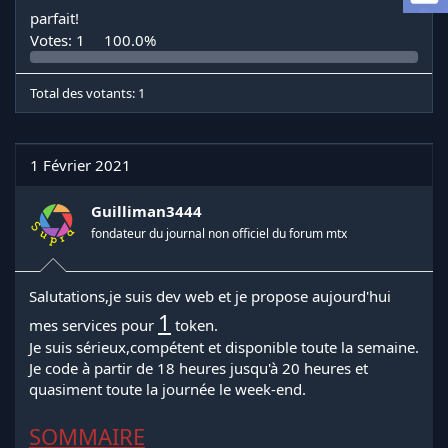
a
parfait!
d
Votes:
1
100.0%
i
s
c
Total des votants
1
u
s
s
i
1 Février 2021
o
n
Guilliman3444
fondateur du journal non officiel du forum mtx
Salutations,je suis dev web et je propose aujourd'hui
1
mes services pour
token.
Je suis sérieux,compétent et disponible toute la semaine.
Je code à partir de 18 heures jusqu'à 20 heures et
quasiment toute la journée le week-end.
SOMMAIRE