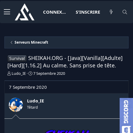
CONNEXION
S'INSCRIRE
Serveurs Minecraft
SHEIKAH.ORG - [Java][Vanilla][Adulte]
Survival
[Hard][1.16.2] Au calme. Sans prise de tête.
I
D
Ludo_IE
7 Septembre 2020
n
a
i
t
7 Septembre 2020
t
e
i
d
a
e
Ludo_IE
t
d
Têtard
e
é
u
b
r
u
d
t
e