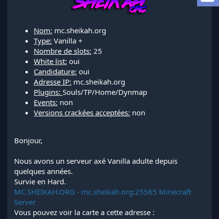
l
a
d
Nom:
mc.sheikah.org
i
Type:
Vanilla +
s
Nombre de slots:
25
c
u
White list:
oui
s
Candidature:
oui
s
Adresse IP:
mc.sheikah.org
i
Plugins:
Souls/TP/Home/Dynmap
o
Events:
non
n
Versions crackées acceptées:
non
Bonjour,
Nous avons un serveur axé Vanilla adulte depuis
quelques années.
Survie en Hard.
MC.SHEIKAH.ORG - mc.sheikah.org:25565 Minecraft
Server
Vous pouvez voir la carte a cette adresse :