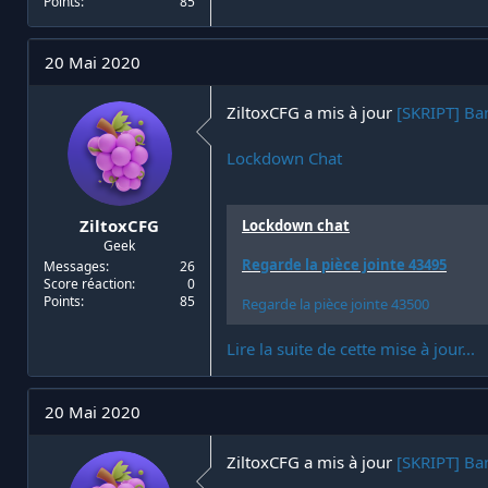
Points
85
20 Mai 2020
ZiltoxCFG a mis à jour
[SKRIPT] Ban
Lockdown Chat
ZiltoxCFG
Lockdown chat
Geek
Regarde la pièce jointe 43495
Messages
26
Score réaction
0
Points
85
Regarde la pièce jointe 43500
Lire la suite de cette mise à jour...
20 Mai 2020
ZiltoxCFG a mis à jour
[SKRIPT] Ban