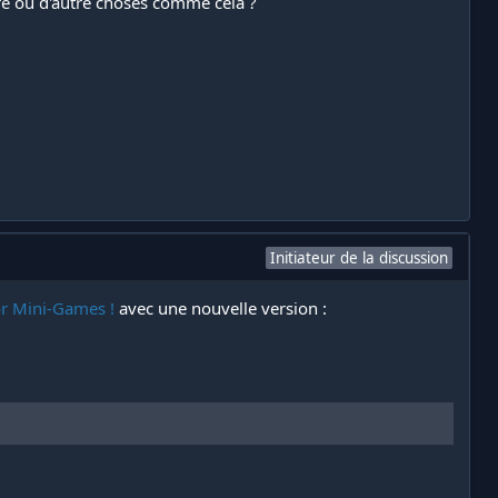
e ou d'autre choses comme cela ?​
Initiateur de la discussion
or Mini-Games !
avec une nouvelle version :