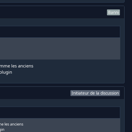
Banni
comme les anciens
plugin​
Initiateur de la discussion
e les anciens
in​