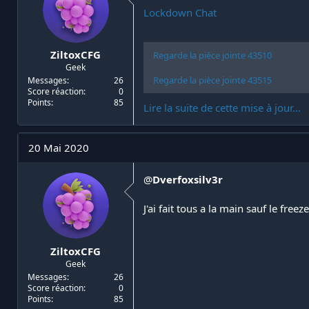
Lockdown Chat
ZiltoxCFG
Regarde la pièce jointe 43510
Geek
Regarde la pièce jointe 43515
Messages
26
Score réaction
0
Points
85
Lire la suite de cette mise à jour...
20 Mai 2020
@
Dverfoxsilv3r
J'ai fait tous a la main sauf le freez
ZiltoxCFG
Geek
Messages
26
Score réaction
0
Points
85