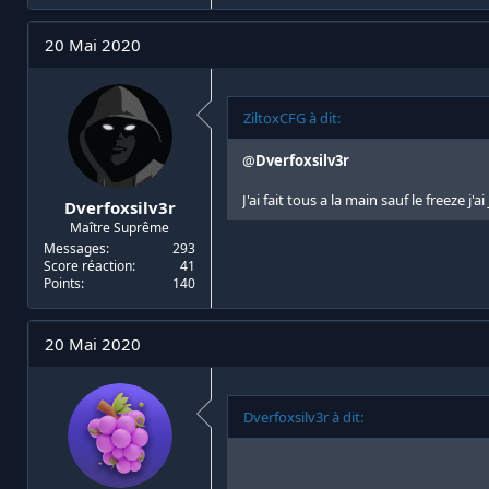
20 Mai 2020
ZiltoxCFG à dit:
@
Dverfoxsilv3r
J'ai fait tous a la main sauf le freeze j'
Dverfoxsilv3r
Maître Suprême
Messages
293
Score réaction
41
Points
140
20 Mai 2020
Dverfoxsilv3r à dit: