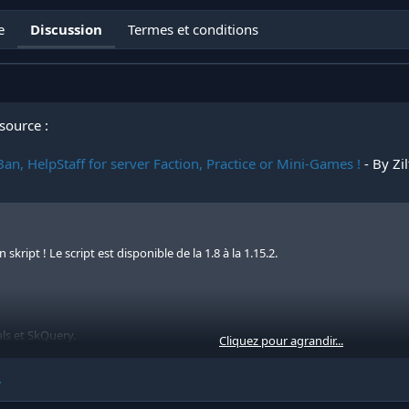
e
Discussion
Termes et conditions
source :
an, HelpStaff for server Faction, Practice or Mini-Games !
- By Zi
kript ! Le script est disponible de la 1.8 à la 1.15.2.
als et SkQuery.
Cliquez pour agrandir...
.