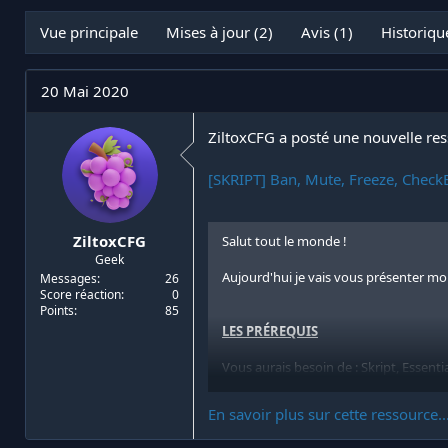
n
a
i
t
Vue principale
Mises à jour (2)
Avis (1)
Historiqu
t
e
i
d
a
e
20 Mai 2020
t
d
e
é
u
b
ZiltoxCFG a posté une nouvelle res
r
u
d
t
[SKRIPT] Ban, Mute, Freeze, CheckB
e
l
a
d
ZiltoxCFG
Salut tout le monde !
i
Geek
s
Aujourd'hui je vais vous présenter mon s
Messages
26
c
Score réaction
0
u
Points
85
s
LES PRÉREQUIS
s
i
Vous aurais besoin de : Skript, Essenti
o
n
LES PERMISSIONS
En savoir plus sur cette ressource..