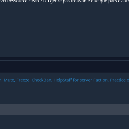
OVH
Ressource clean ? Du genre pas trouvable quelque pars d'autr
, Mute, Freeze, CheckBan, HelpStaff for server Faction, Practice 