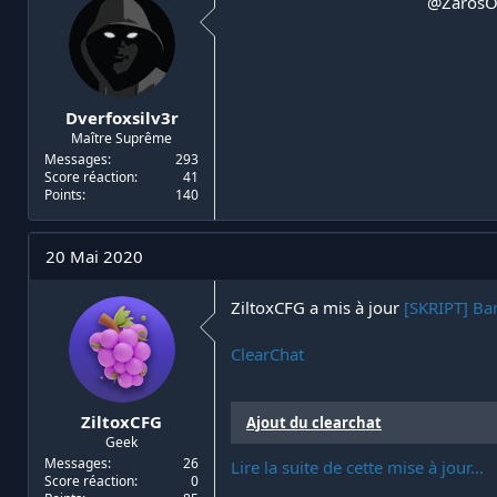
@Zaros
Dverfoxsilv3r
Maître Suprême
Messages
293
Score réaction
41
Points
140
20 Mai 2020
ZiltoxCFG a mis à jour
[SKRIPT] Ban
ClearChat
ZiltoxCFG
Ajout du clearchat
Geek
Messages
26
Lire la suite de cette mise à jour...
Score réaction
0