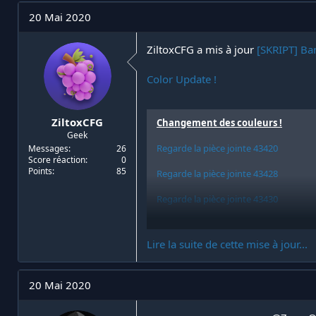
ban_permission: Bans.ban
20 Mai 2020
banip_permission: Bans.ip
ZiltoxCFG a mis à jour
[SKRIPT] Ban
tempban_permission: Bans.tempban
Color Update !
kick_permission: Bans.kick
unban_permission: Bans.unban
ZiltoxCFG
Changement des couleurs !
baninfo_permission: Bans.info
Geek
Regarde la pièce jointe 43420
Messages
26
notify_permission: Bans.notify
Score réaction
0
Points
85
Regarde la pièce jointe 43428
clear_chat : chat.clear
Regarde la pièce jointe 43430
chat_mute : chat.mute...
Regarde la pièce jointe 43423
Lire la suite de cette mise à jour...
20 Mai 2020