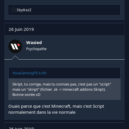
R
SkydrazZ
é
a
c
t
26 Juin 2019
i
o
n
Wasied
s
Psychopathe
:
NoaGamingFR à dit:
Skript, tu corrige, mais tu connais pas, c'est pas un "script"
mais un "skript" (fichier .sk -> minecraft addons Skript).
Bonne soirée xD
Ouais parce que c'est Minecraft, mais c'est Script
normalement dans la vie normale
26 Juin 2019