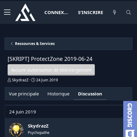
CONNEXION
S'INSCRIRE
Ressources & Services
[SKRIPT] ProtectZone
2019-06-24
Aucune autorisation de téléchargement
I
D
SkydrazZ
24 Juin 2019
n
a
i
t
Vue principale
Historique
Discussion
t
e
i
d
a
e
24 Juin 2019
t
d
e
é
u
b
SkydrazZ
r
u
Psychopathe
d
t