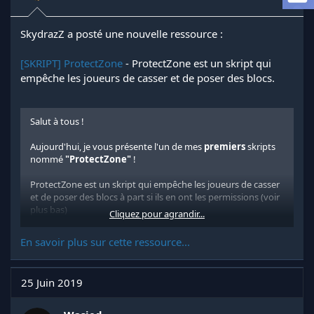
e
l
a
SkydrazZ a posté une nouvelle ressource :
d
i
[SKRIPT] ProtectZone
- ProtectZone est un skript qui
s
empêche les joueurs de casser et de poser des blocs.
c
u
s
s
Salut à tous !
i
o
Aujourd'hui, je vous présente l'un de mes
premiers
skripts
n
nommé
"ProtectZone"
!
ProtectZone est un skript qui empêche les joueurs de casser
et de poser des blocs à part si ils en ont les permissions (voir
plus bas)
Cliquez pour agrandir...
LES COMMANDES :
En savoir plus sur cette ressource...
/protectzone : permet de voir mes infos !
/protectzone:version : permet de voir la version du skript .
25 Juin 2019
LES PERMISSIONS: