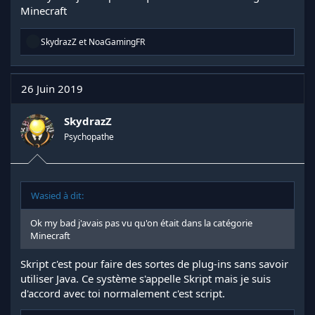
Minecraft
R
SkydrazZ
et
NoaGamingFR
é
a
c
t
26 Juin 2019
i
o
n
SkydrazZ
s
Psychopathe
:
Wasied à dit:
Ok my bad j'avais pas vu qu'on était dans la catégorie
Minecraft
Skript c'est pour faire des sortes de plug-ins sans savoir
utiliser Java. Ce système s'appelle Skript mais je suis
d'accord avec toi normalement c'est script.