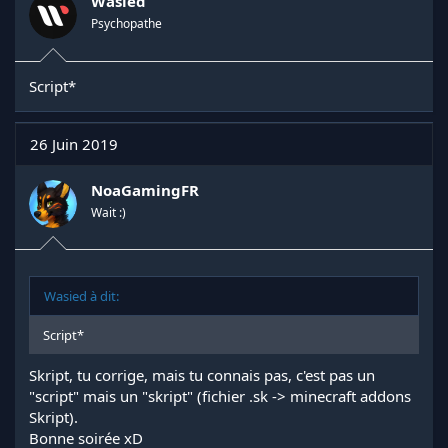
Wasied
Psychopathe
build.place:
permission pour poser
build.break:
permission pour...
Script*
26 Juin 2019
NoaGamingFR
Wait :)
Wasied à dit:
Script*
Skript, tu corrige, mais tu connais pas, c'est pas un
"script" mais un "skript" (fichier .sk -> minecraft addons
Skript).
Bonne soirée xD