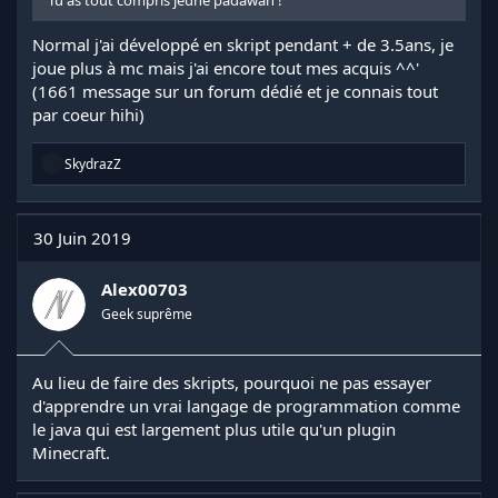
Normal j'ai développé en skript pendant + de 3.5ans, je
joue plus à mc mais j'ai encore tout mes acquis ^^'
(1661 message sur un forum dédié et je connais tout
par coeur hihi)
R
SkydrazZ
é
a
c
t
30 Juin 2019
i
o
n
Alex00703
s
Geek suprême
:
Au lieu de faire des skripts, pourquoi ne pas essayer
d'apprendre un vrai langage de programmation comme
le java qui est largement plus utile qu'un plugin
Minecraft.