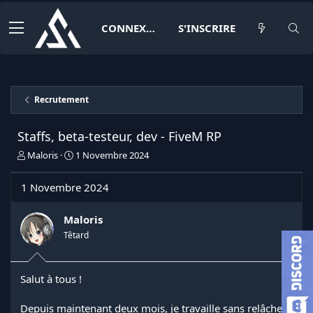
CONNEXION
S'INSCRIRE
Recrutement
Staffs, beta-testeur, dev - FiveM RP
I
D
Maloris
1 Novembre 2024
n
a
i
t
1 Novembre 2024
t
e
i
d
a
e
Maloris
t
d
Têtard
e
é
u
b
r
u
Salut à tous !
d
t
e
l
Depuis maintenant deux mois, je travaille sans relâche