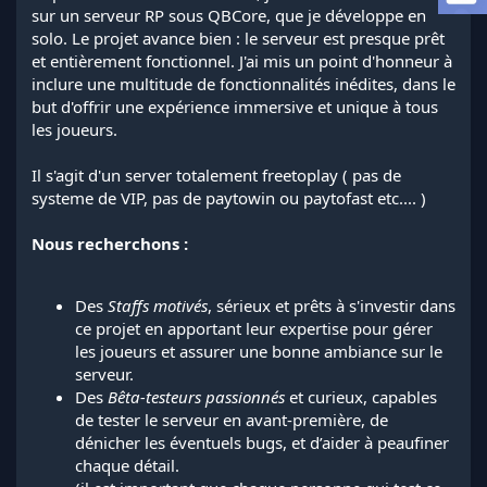
a
sur un serveur RP sous QBCore, que je développe en
d
solo. Le projet avance bien : le serveur est presque prêt
i
et entièrement fonctionnel. J'ai mis un point d'honneur à
s
inclure une multitude de fonctionnalités inédites, dans le
c
but d'offrir une expérience immersive et unique à tous
u
s
les joueurs.
s
i
Il s'agit d'un server totalement freetoplay ( pas de
o
systeme de VIP, pas de paytowin ou paytofast etc.... )
n
Nous recherchons :
Des
Staffs motivés
, sérieux et prêts à s'investir dans
ce projet en apportant leur expertise pour gérer
les joueurs et assurer une bonne ambiance sur le
serveur.
Des
Bêta-testeurs passionnés
et curieux, capables
de tester le serveur en avant-première, de
dénicher les éventuels bugs, et d’aider à peaufiner
chaque détail.