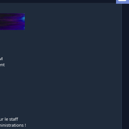
eM
ent
 le staff
inistrations !