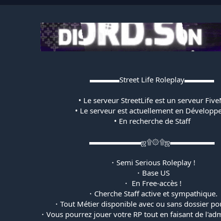
▬▬▬▬Street Life Roleplay▬▬▬▬
• Le serveur StreetLife est un serveur Fiv
• Le serveur est actuellement en Développ
• En recherche de Staff
▬▬▬▬▬▬▬ஜ۩۞۩ஜ▬▬▬▬▬▬
・Semi Serious Roleplay !
・Base US
・ En Free-accès !
・Cherche Staff active et sympathique.
・Tout Métier disponible avec ou sans dossier pour
・Vous pourrez jouer votre RP tout en faisant de l'adm