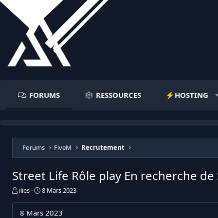
FORUMS
RESSOURCES
⚡️HOSTING
Forums
FiveM
Recrutement
Street Life Rôle play En recherche de 
I
D
ilies
8 Mars 2023
n
a
i
t
8 Mars 2023
t
e