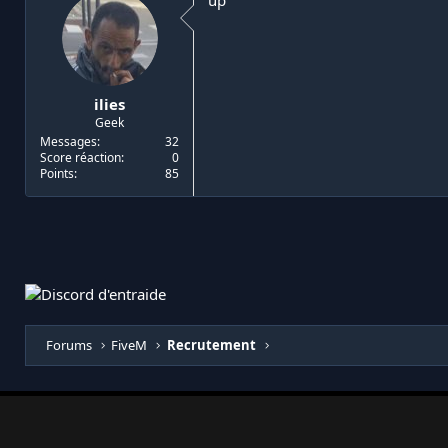
up
ilies
Geek
Messages
32
Score réaction
0
Points
85
Forums
FiveM
Recrutement