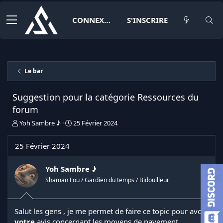
CONNEXION
S'INSCRIRE
Le bar
Suggestion pour la catégorie Ressources du
forum
I
D
Yoh Sambre ♪
25 Février 2024
n
a
i
t
25 Février 2024
t
e
i
d
a
e
Yoh Sambre ♪
t
d
Shaman Fou / Gardien du temps / Bidouilleur
e
é
u
b
r
u
Salut les gens , je me permet de faire ce topic pour avoir
d
t
votre
avis concernant les moyens de payement
e