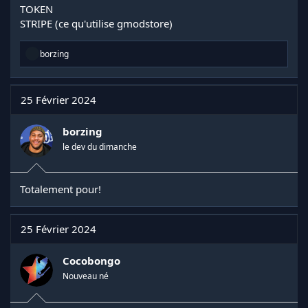
TOKEN
STRIPE (ce qu'utilise gmodstore)
R
borzing
é
a
c
t
25 Février 2024
i
o
n
borzing
s
le dev du dimanche
:
Totalement pour!
25 Février 2024
Cocobongo
Nouveau né