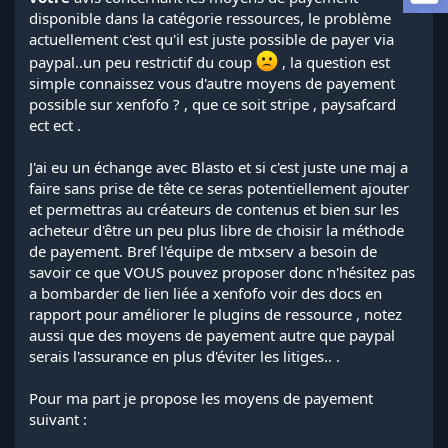
l
disponible dans la catégorie ressources, le problème
a
actuellement c'est qu'il est juste possible de payer via
d
paypal..un peu restrictif du coup
, la question est
i
simple connaissez vous d'autre moyens de payement
s
possible sur xenfofo ? , que ce soit stripe , paysafcard
c
u
ect ect .
s
s
J'ai eu un échange avec Blasto et si c'est juste une maj a
i
faire sans prise de tête ce seras potentiellement ajouter
o
et permettras au créateurs de contenus et bien sur les
n
acheteur d'être un peu plus libre de choisir la méthode
de payement. Bref l'équipe de mtxserv a besoin de
savoir ce que VOUS pouvez proposer donc n'hésitez pas
a bombarder de lien liée a xenfofo voir des docs en
rapport pour améliorer le plugins de ressource , notez
aussi que des moyens de payement autre que paypal
serais l'assurance en plus d'éviter les litiges.. .
Pour ma part je propose les moyens de payement
suivant :