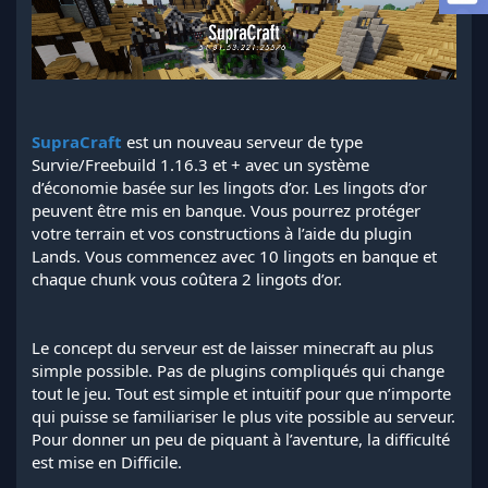
l
a
d
i
s
c
u
SupraCraft
est un nouveau serveur de type
s
Survie/Freebuild 1.16.3 et + avec un système
s
d’économie basée sur les lingots d’or. Les lingots d’or
i
peuvent être mis en banque. Vous pourrez protéger
o
n
votre terrain et vos constructions à l’aide du plugin
Lands. Vous commencez avec 10 lingots en banque et
chaque chunk vous coûtera 2 lingots d’or.
Le concept du serveur est de laisser minecraft au plus
simple possible. Pas de plugins compliqués qui change
tout le jeu. Tout est simple et intuitif pour que n’importe
qui puisse se familiariser le plus vite possible au serveur.
Pour donner un peu de piquant à l’aventure, la difficulté
est mise en Difficile.