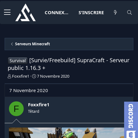
CONNEXION
S'INSCRIRE
Serveurs Minecraft
[Survie/Freebuild] SupraCraft - Serveur
Survival
public 1.16.3 +
I
D
Foxxfire1
7 Novembre 2020
n
a
i
t
7 Novembre 2020
t
e
i
d
a
e
Foxxfire1
F
t
d
Têtard
e
é
u
b
r
u
d
t
e