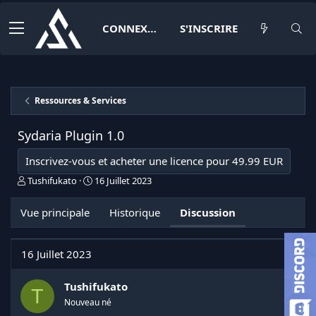
CONNEXION
S'INSCRIRE
Ressources & Services
Sydaria Plugin
1.0
Inscrivez-vous et acheter une licence pour 49.99 EUR
I
D
Tushifukato
16 Juillet 2023
n
a
i
t
Vue principale
Historique
Discussion
t
e
i
d
a
e
16 Juillet 2023
t
d
e
é
u
b
Tushifukato
T
r
u
Nouveau né
d
t