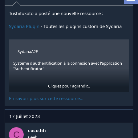
e
l
a
Tushifukato a posté une nouvelle ressource :
d
i
Sydaria Plugin
- Toutes les plugins custom de Sydaria
s
c
u
s
SydariaA2F
s
i
o
Système d'authentification à la connexion avec l'application
n
"Authentificator".
Cliquez pour agrandir...
Cliquez pour agrandir...
SydariaAntiCleanUp
En savoir plus sur cette ressource...
Quand tu tues quelqu'un ton stuff est protégé pendant un
certain temps des autres joueurs.
17 Juillet 2023
coco.hh
C
Geek
Cliquez pour agrandir...