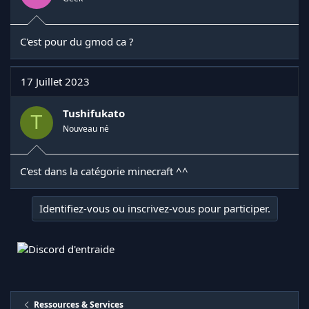
SydariaAntiCommand
Permet de bloquer les commandes inutiles.
C'est pour du gmod ca ?
17 Juillet 2023
SydariaAtouts
Cliquez pour agrandir...
Tushifukato
T
Permet d'avoir des effects infinie (Speed, Force,
Nouveau né
FireRésistance, Haste, AntiChute, NoHunger, NoDebuff,
KeepXP
C'est dans la catégorie minecraft ^^
Cliquez pour agrandir...
Identifiez-vous ou inscrivez-vous pour participer.
...
Cliquez pour agrandir...
Ressources & Services