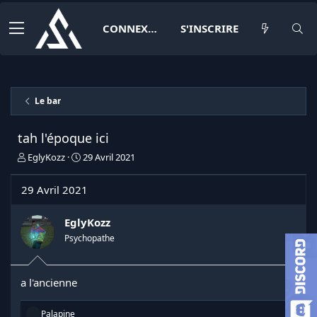
CONNEXION
S'INSCRIRE
Le bar
tah l'époque ici
I
D
EglyKozz
29 Avril 2021
n
a
i
t
29 Avril 2021
t
e
i
d
a
e
EglyKozz
t
d
Psychopathe
e
é
u
b
r
u
a l'ancienne
d
t
e
l
R
Palapine