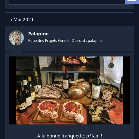
a
é
d
a
c
i
t
5 Mai 2021
s
i
c
o
u
n
Palapine
s
s
Pape des Projets Gmod - Discord : palapine
s
:
i
o
n
A la bonne franquette, p*tain !