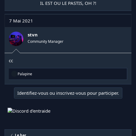
IL EST OU LE PASTIS, OH ?!​
7 Mai 2021
stvn
Community Manager
cc
R
Palapine
é
a
c
Identifiez-vous ou inscrivez-vous pour participer.
t
i
o
n
s
:
Le bar