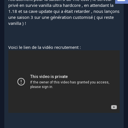
l
privé en survie vanilla ultra hardcore , en attendant la
a
1.18 et sa cave update qui a était retarder , nous lançons
d
une saison 3 sur une génération customisé ( qui reste
i
vanilla ) !
s
c
u
s
s
Voici le lien de la vidéo recrutement :
i
o
n