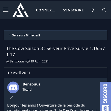
CONNEXION
S'INSCRIRE
Serveurs Minecraft
The Cow Saison 3 : Serveur Privé Survie 1.16.5 /
1.17
I
D
Benzouuz
19 Avril 2021
n
a
i
t
19 Avril 2021
t
e
i
d
a
e
Benzouuz
t
d
Têtard
e
é
u
b
r
u
Bonjour les amis ! Ouverture de la période du
d
t
recrutement pour la saison 3 de The Cow , le serveur
e