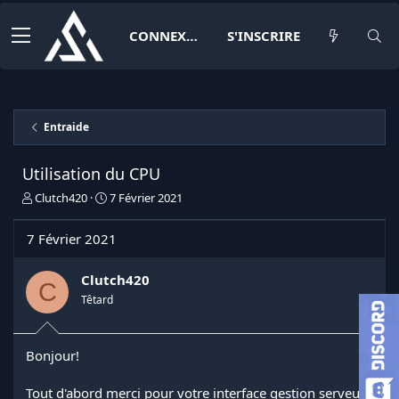
CONNEXION
S'INSCRIRE
Entraide
Utilisation du CPU
I
D
Clutch420
7 Février 2021
n
a
i
t
7 Février 2021
t
e
i
d
a
e
Clutch420
C
t
d
Têtard
e
é
u
b
r
u
Bonjour!
d
t
e
l
Tout d'abord merci pour votre interface gestion serveur