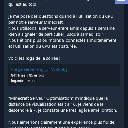
a
qui est au top!
d
i
Je me pose des questions quand à l'utilisation du CPU
s
par notre serveur Minecraft.
c
Nous utilisons le serveur entre amis depuis 1 semaine.
u
s
Rien à signaler de particulier jusqu'à samedi soir.
s
Nous étions plus ou moins 8 connectés simultanément
i
et l'utilisation du CPU était saturée.
o
n
Voici les
logs
de la soirée :
Forge server log [#TVr8Fp6]
841 lines | 85 errors
log.mtxserv.com
"
Minecraft Serveur Optimisation
" m'indique que la
distance de visualisation était à 16. Je viens de la
descendre à 7, je constate une très légère amélioration.
Nous aimerions clairement une expérience plus fluide.