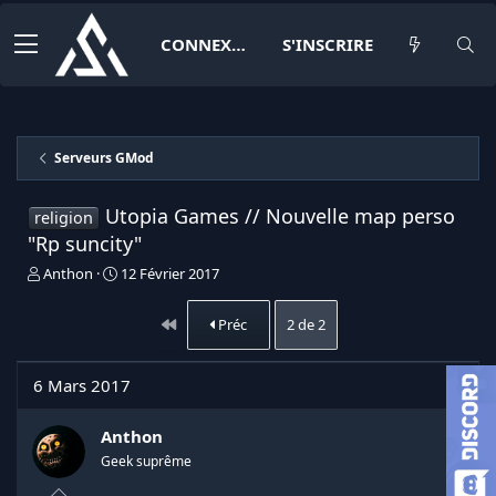
CONNEXION
S'INSCRIRE
Serveurs GMod
Utopia Games // Nouvelle map perso
religion
"Rp suncity"
I
D
Anthon
12 Février 2017
n
a
i
t
Premier
Préc
2 de 2
t
e
i
d
a
e
6 Mars 2017
t
d
e
é
u
b
Anthon
r
u
Geek suprême
d
t
e