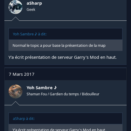
n
aSharp
s
Geek
:
Yoh Sambre ♪ à dit:
Normal le topic a pour base la présentation de la map
Y'a écrit présentation de serveur Garry's Mod en haut.
7 Mars 2017
Yoh Sambre ♪
Shaman Fou / Gardien du temps / Bidouilleur
aSharp à dit:
Y'a écrit présentation de serveur Garry's Mod en haut.