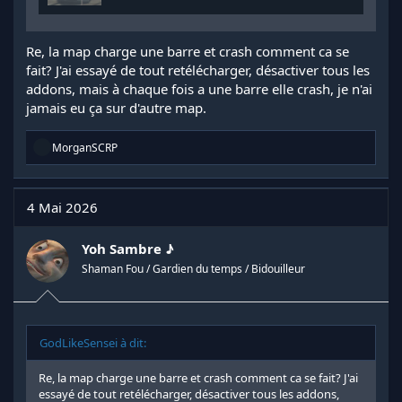
Re, la map charge une barre et crash comment ca se
fait? J'ai essayé de tout retélécharger, désactiver tous les
addons, mais à chaque fois a une barre elle crash, je n'ai
jamais eu ça sur d'autre map.
R
MorganSCRP
é
a
c
t
4 Mai 2026
i
o
n
Yoh Sambre ♪
s
Shaman Fou / Gardien du temps / Bidouilleur
:
GodLikeSensei à dit:
Re, la map charge une barre et crash comment ca se fait? J'ai
essayé de tout retélécharger, désactiver tous les addons,