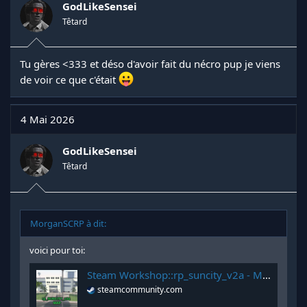
GodLikeSensei
Têtard
Tu gères <333 et déso d'avoir fait du nécro pup je viens
de voir ce que c'était
4 Mai 2026
GodLikeSensei
Têtard
MorganSCRP à dit:
voici pour toi:
Steam Workshop::rp_suncity_v2a - Map [REUPLOAD / CLEAN]
steamcommunity.com