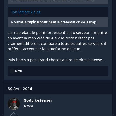
Yoh Sambre ♪ à dit:
Normal
le topic a pour base
la présentation de la map
La map étant le point fort essentiel du serveur il montre
en avant la map créé de A a Z le reste n'étant pas
vraiment différent comparé a tous les autres serveurs il
préfère l'accent sur la plateforme de jeux .
Puis bon y'a pas grand choses a dire de plus je pense..
R
Kitsu
é
a
c
t
30 Avril 2026
i
o
n
GodLikeSensei
s
Têtard
: