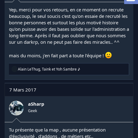
l
Yep, merci pour vos retours, en ce moment on recrute
a
d
beaucoup, le seul soucis c'est qu'on essaie de recruté les
i
bonne personnes et surtout les plus motivé histoire
s
qu'on puisse avoir des bases solide sur l'administration a
c
long terme. Après il faut pas oublier que nous sommes
u
sur un darkrp, on ne peut pas faire des miracles.. ^^
s
s
i
mais du moins, j'en fait part a toute l’équipe !
o
n
R
Alain LeThug
,
Taink
et
Yoh Sambre ♪
é
a
c
t
7 Mars 2017
i
o
n
aSharp
s
Geek
:
Tu présente que la map , aucune présentation
d'éxclusivité , d'addons , de métiers etc..