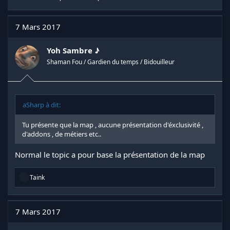
7 Mars 2017
Yoh Sambre ♪
Shaman Fou / Gardien du temps / Bidouilleur
aSharp à dit:
Tu présente que la map , aucune présentation d'éxclusivité ,
d'addons , de métiers etc..
Normal le topic a pour base la présentation de la map
R
Taink
é
a
c
t
7 Mars 2017
i
o