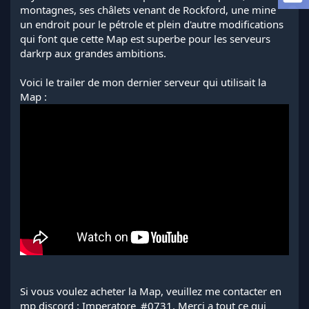
a
montagnes, ses châlets venant de Rockford, une mine
d
un endroit pour le pétrole et plein d'autre modifications
i
qui font que cette Map est superbe pour les serveurs
s
darkrp aux grandes ambitions.
c
u
s
Voici le trailer de mon dernier serveur qui utilisait la
s
Map :
i
o
n
Si vous voulez acheter la Map, veuillez me contacter en
mp discord : Imperatore_#0731. Merci a tout ce qui