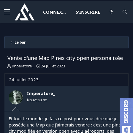
CONNEXION
S'INSCRIRE
Le bar
Vente d'une Map Pines city open personalisée
I
D
Imperatore_
24 Juillet 2023
n
a
i
t
24 Juillet 2023
t
e
i
d
a
e
Imperatore_
t
d
Nouveau né
e
é
u
b
r
u
Et tout le monde, je fais ce post pour vous dire que je
d
t
possède une Map que j'aimerais vendre : c'est une pines
e
l
city modifiée en version open avec 2 aéroports, des