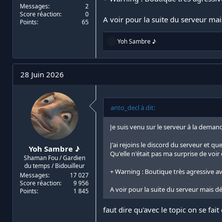
Messages
2
Score réaction
0
A voir pour la suite du serveur mai
Points
65
R
Yoh Sambre ♪
é
a
c
t
28 Juin 2026
i
o
n
s
anto_decl à dit:
:
Je suis venu sur le serveur à la deman
J'ai rejoins le discord du serveur et qu
Yoh Sambre ♪
Qu'elle n'était pas ma surprise de voir
Shaman Fou / Gardien
du temps / Bidouilleur
+ Warning : Boutique très agressive av
Messages
17 027
Score réaction
9 956
A voir pour la suite du serveur mais dé
Points
1 845
faut dire qu'avec le topic on se fai