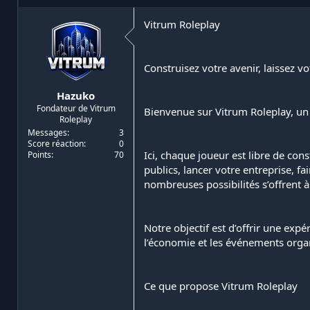
i
d
a
e
Vitrum Roleplay
t
d
e
é
u
b
Construisez votre avenir, laissez v
r
u
d
t
Hazuko
e
Fondateur de Vitrum
l
Bienvenue sur Vitrum Roleplay, un
Roleplay
a
Messages
3
d
Score réaction
0
i
Ici, chaque joueur est libre de con
Points
70
s
publics, lancer votre entreprise, f
c
nombreuses possibilités s’offrent à
u
s
s
i
Notre objectif est d’offrir une expé
o
l’économie et les événements organ
n
Ce que propose Vitrum Roleplay