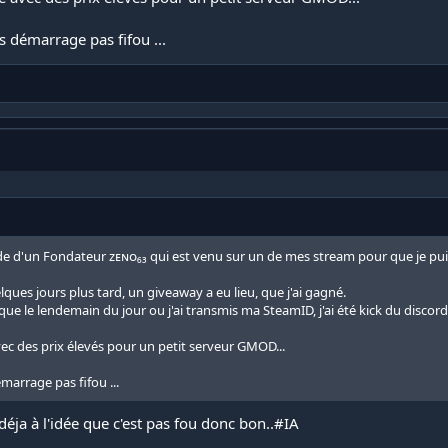
s démarrage pas fifou ...
de d'un Fondateur ᴢᴇɴᴏ₆₃ qui est venu sur un de mes stream pour que je puis
elques jours plus tard, un giveaway a eu lieu, que j'ai gagné.
 que le lendemain du jour ou j'ai transmis ma SteamID, j'ai été kick du discor
ec des prix élevés pour un petit serveur GMOD...
marrage pas fifou ...
t déja à l'idée que c'est pas fou donc bon..#IA