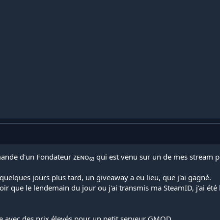
emande d'un Fondateur ᴢᴇɴᴏ₆₃ qui est venu sur un de mes stream po
t quelques jours plus tard, un giveaway a eu lieu, que j'ai gagné.
voir que le lendemain du jour ou j'ai transmis ma SteamID, j'ai été
e avec des prix élevés pour un petit serveur GMOD...