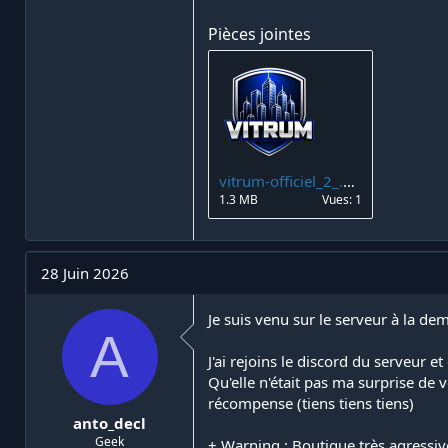
Pièces jointes
vitrum-officiel_2_.png
1.3 MB
Vues: 1
28 Juin 2026
Je suis venu sur le serveur à la d
A
J'ai rejoins le discord du serveur e
Qu'elle n'était pas ma surprise de 
récompense (tiens tiens tiens)
anto_decl
Geek
+ Warning : Boutique très agressiv