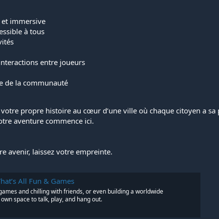
 et immersive
essible à tous
ités
nteractions entre joueurs
oute de la communauté
 votre propre histoire au cœur d’une ville où chaque citoyen a sa
otre aventure commence ici.
e avenir, laissez votre empreinte.
That’s All Fun & Games
 games and chilling with friends, or even building a worldwide
wn space to talk, play, and hang out.