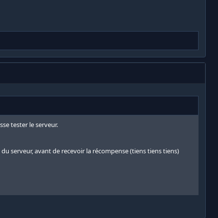
se tester le serveur.
d du serveur, avant de recevoir la récompense (tiens tiens tiens)