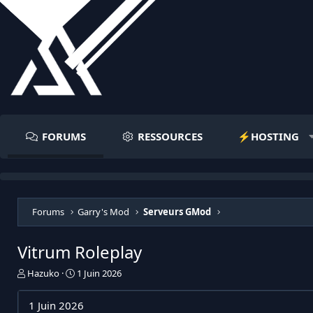
FORUMS
RESSOURCES
⚡️HOSTING
Forums
Garry's Mod
Serveurs GMod
Vitrum Roleplay
I
D
Hazuko
1 Juin 2026
n
a
i
t
1 Juin 2026
t
e