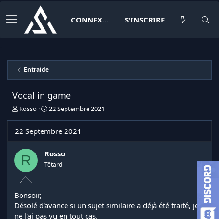
CONNEXION
S'INSCRIRE
Entraide
Vocal in game
I
D
Rosso
22 Septembre 2021
n
a
i
t
22 Septembre 2021
t
e
i
d
a
e
Rosso
R
t
d
Têtard
e
é
u
b
r
u
Bonsoir,
d
t
Désolé d'avance si un sujet similaire a déjà été traité, je
e
l
ne l'ai pas vu en tout cas.