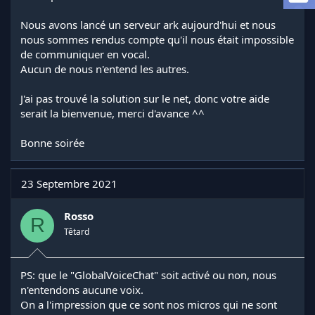
a
d
Nous avons lancé un serveur ark aujourd'hui et nous
i
nous sommes rendus compte qu'il nous était impossible
s
de communiquer en vocal.
c
Aucun de nous n'entend les autres.
u
s
s
J'ai pas trouvé la solution sur le net, donc votre aide
i
serait la bienvenue, merci d'avance ^^
o
n
Bonne soirée
23 Septembre 2021
Rosso
R
Têtard
PS: que le "GlobalVoiceChat" soit activé ou non, nous
n'entendons aucune voix.
On a l'impression que ce sont nos micros qui ne sont