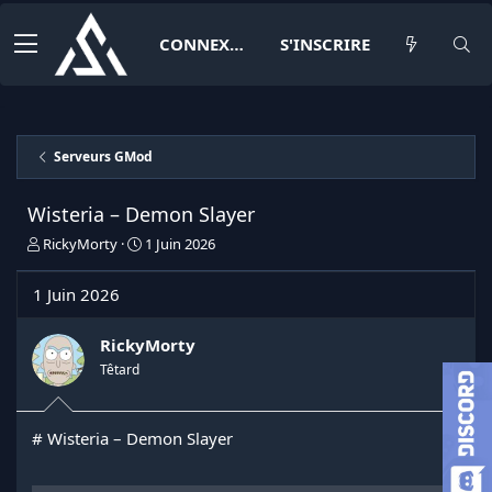
CONNEXION
S'INSCRIRE
Serveurs GMod
Wisteria – Demon Slayer
I
D
RickyMorty
1 Juin 2026
n
a
i
t
1 Juin 2026
t
e
i
d
a
e
RickyMorty
t
d
Têtard
e
é
u
b
r
u
# Wisteria – Demon Slayer
d
t
e
l