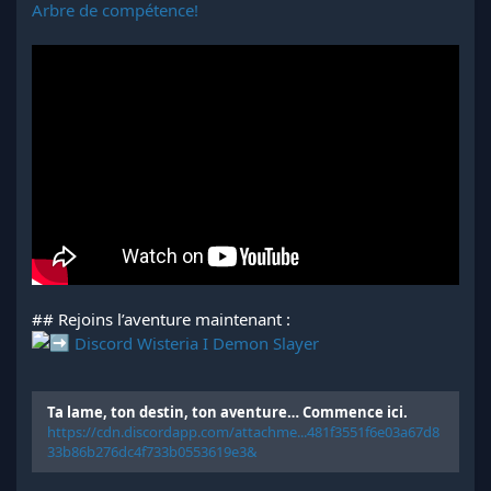
Arbre de compétence!
## Rejoins l’aventure maintenant :
Discord Wisteria I Demon Slayer
Ta lame, ton destin, ton aventure… Commence ici.
https://cdn.discordapp.com/attachme...481f3551f6e03a67d8
33b86b276dc4f733b0553619e3&