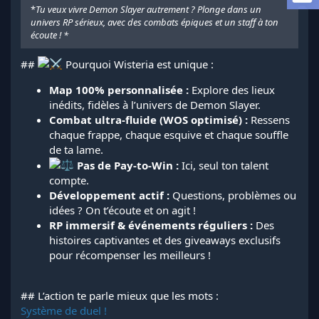
a
*
Tu veux vivre Demon Slayer autrement ? Plonge dans un
d
univers RP sérieux, avec des combats épiques et un staff à ton
i
écoute ! *
s
c
##
Pourquoi Wisteria est unique :
u
s
Map 100% personnalisée :
Explore des lieux
s
inédits, fidèles à l’univers de Demon Slayer.
i
Combat ultra-fluide (WOS optimisé) :
Ressens
o
n
chaque frappe, chaque esquive et chaque souffle
de ta lame.
Pas de Pay-to-Win :
Ici, seul ton talent
compte.
Développement actif :
Questions, problèmes ou
idées ? On t’écoute et on agit !
RP immersif & événements réguliers :
Des
histoires captivantes et des giveaways exclusifs
pour récompenser les meilleurs !
## L’action te parle mieux que les mots :
Système de duel !