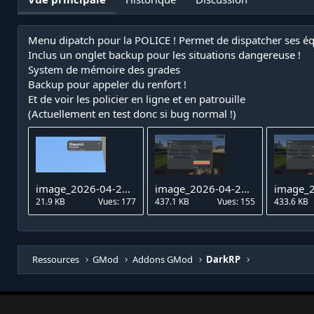
e
e
u
d
r
e
Menu dipatch pour la POLICE ! Permet de dispatcher ses éq
c
Inclus un onglet backup pour les situations dangereuse !
r
é
System de mémoire des grades
a
Backup pour appeler du renfort !
t
Et de voir les policier en ligne et en patrouille
i
(Actuellement en test donc si bug normal !)
o
n
image_2026-04-24_200829285.png
image_2026-04-24_200842376.png
21.9 KB
Vues: 177
437.1 KB
Vues: 155
433.6 KB
Ressources
GMod
Addons GMod
DarkRP