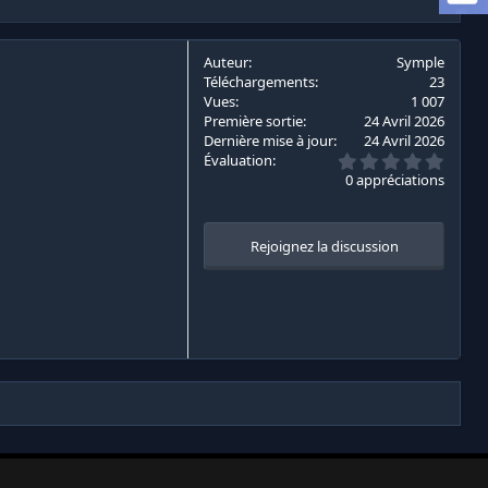
Auteur
Symple
Téléchargements
23
Vues
1 007
Première sortie
24 Avril 2026
Dernière mise à jour
24 Avril 2026
0
Évaluation
.
0 appréciations
0
0
é
t
Rejoignez la discussion
o
i
l
e
s
(
s
)