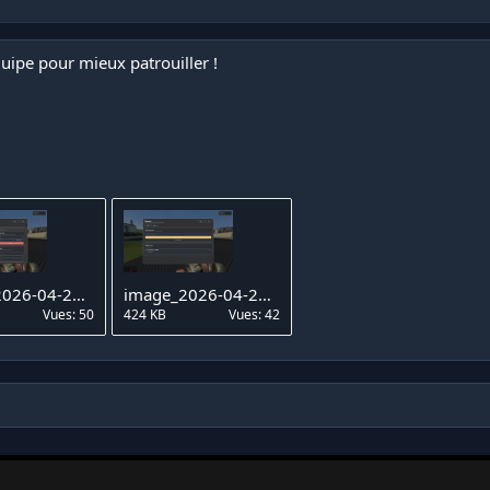
uipe pour mieux patrouiller !
image_2026-04-24_200856490.png
image_2026-04-24_200914469.png
Vues: 50
424 KB
Vues: 42