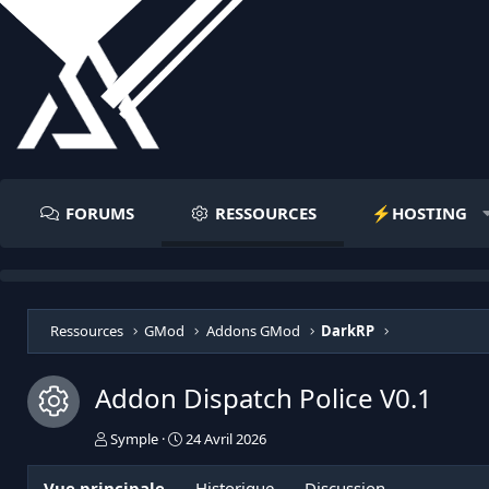
FORUMS
RESSOURCES
⚡️HOSTING
Ressources
GMod
Addons GMod
DarkRP
Addon Dispatch Police
V0.1
Icône de ressource
A
D
Symple
24 Avril 2026
u
a
t
t
Vue principale
Historique
Discussion