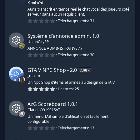
d
o
KimiLoYd
i
l
Auris transcrit en temps réel le chat vocal des joueurs côté
e
e
serveur, sans aucun requis client.
s
0
Téléchargements
31
(
r
.
s
0
)
0
Système d'annonce admin.
1.0
e
é
UnionCityRP
t
o
ANNONCE ADMINISTRATIVE /!\
s
i
0
Téléchargements
30
I
l
.
e
s
0
s
0
c
(
GTA V NPC Shop -
2.0
2.99 €
é
s
o
_mojito
t
)
ô
o
Un Npc Shop d'items et armes au design de GTA V
i
u
5
Licences
25
l
n
.
e
0
s
r
0
(
AzG Scoreboard
1.0.1
e
é
s
Claudio991991SVT
t
c
)
o
Un menu TAB simple d'utilisation et facilement
d
i
configurable.
I
l
e
0
e
Téléchargements
17
e
.
s
c
0
(