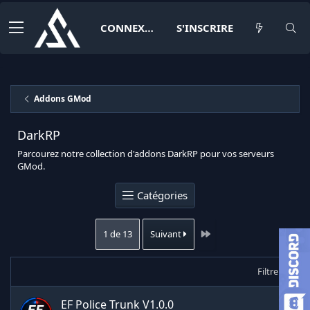
CONNEXION
S'INSCRIRE
Addons GMod
DarkRP
Parcourez notre collection d'addons DarkRP pour vos serveurs
GMod.
Catégories
Dernier
1 de 13
Suivant
Filtrer
EF Police Trunk
V1.0.0