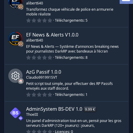
alibert640
Transformez chaque véhicule de police en armurerie
mobile réaliste
0
Téléchargements
5
.
0
0
EF News & Alerts
V1.0.0
é
alibert640
t
o
EF News & Alerts — Système d'annonces breaking news
i
pour journalistes DarkRP avec bandeaux à l'écran
l
0
e
Téléchargements
8
.
s
0
(
0
s
AzG Passif
1.0.0
é
)
Claudio991991SVT
t
o
Petit script tout simple, pour effectuer des RP Passifs
i
envoyés aux staff discord.
I
l
0
e
Téléchargements
1
.
s
c
0
(
0
s
AdminSystem BS-DEV
1.0
9.99 €
é
)
ô
ThoeIII
t
o
Un panel d'administration tout-en-un, pensé pour les gros
i
serveurs DarkRP (120+ joueurs) : joueurs,
n
l
0
e
Licences
0