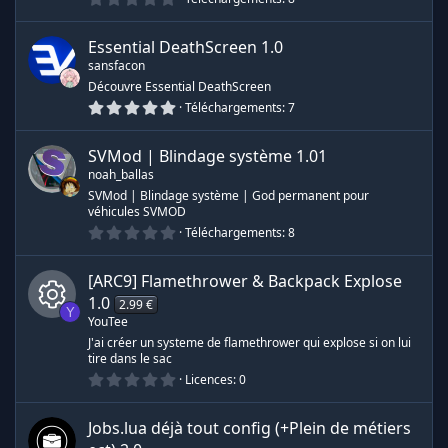
l
.
s
e
0
s
0
(
Essential DeathScreen
1.0
o
é
s
sansfacon
t
)
o
Découvre Essential DeathScreen
u
i
5
Téléchargements
7
l
.
e
r
0
s
0
(
SVMod | Blindage système
1.01
é
s
c
noah_ballas
t
)
o
SVMod | Blindage système | God permanent pour
i
véhicules SVMOD
e
l
0
e
Téléchargements
8
.
s
0
(
0
s
[ARC9] Flamethrower & Backpack Explose
é
)
t
1.0
2.99 €
Y
o
YouTee
i
I
l
J'ai créer un systeme de flamethrower qui explose si on lui
e
tire dans le sac
s
0
Licences
0
c
(
.
s
0
)
0
ô
Jobs.lua déjà tout config (+Plein de métiers
é