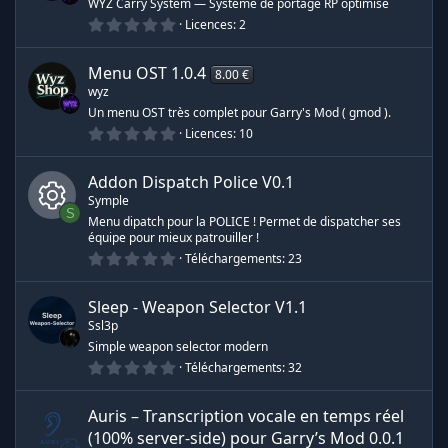
s
WYZ Carry System — Système de portage RP optimisé
u
e
i
0
Licences
2
l
.
s
e
r
r
0
s
0
(
Menu OST
1.0.4
8.00 €
o
é
s
c
e
wyz
t
)
o
Un menu OST très complet pour Garry's Mod ( gmod ).
u
i
e
s
0
Licences
10
l
.
e
r
0
s
s
0
(
Addon Dispatch Police
V0.1
é
s
c
Symple
t
)
o
S
o
Menu dipatch pour la POLICE ! Permet de dispatcher ses
i
équipe pour mieux patrouiller !
e
I
l
u
0
e
Téléchargements
23
.
s
c
0
(
r
0
s
Sleep - Weapon Selector
V1.1
é
)
ô
Ssl3p
t
c
o
Simple weapon selector modern
i
n
0
Téléchargements
32
l
e
.
e
0
s
e
0
(
Auris – Transcription vocale en temps réel
é
s
t
(100% server-side) pour Garry’s Mod
0.0.1
)