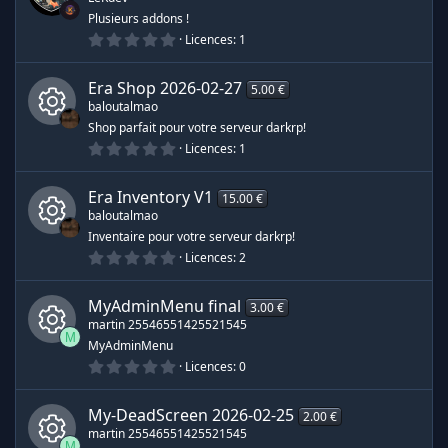
o
Plusieurs addons !
i
0
Licences
1
l
.
e
0
s
0
(
Era Shop
2026-02-27
5.00 €
é
s
baloutalmao
t
)
o
Shop parfait pour votre serveur darkrp!
i
0
Licences
1
I
l
.
e
0
s
0
c
(
Era Inventory
V1
15.00 €
é
s
baloutalmao
t
)
ô
o
Inventaire pour votre serveur darkrp!
i
0
Licences
2
I
l
n
.
e
0
s
0
c
(
MyAdminMenu
final
3.00 €
e
é
s
martin 25546551425521545
t
)
ô
M
o
MyAdminMenu
d
i
0
Licences
0
I
l
n
.
e
e
0
s
0
c
(
My-DeadScreen
2026-02-25
2.00 €
e
é
s
r
martin 25546551425521545
t
)
M