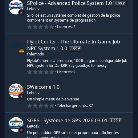
0
s
SPolice - Advanced Police System
1.0
r
4.99 €
é
)
ô
LeKdev
t
o
e
SPolice est un système complet de gestion de la police
i
comprenant un système de progression
n
l
0
e
Licences
1
s
.
s
e
0
(
0
s
s
FlyJobCenter - The Ultimate In-Game Job
é
)
d
t
NPC System
1.0.0
1.99 €
o
o
flylemodo
i
e
l
FlyJobCenter is a premium, 100% in-game configurable Job
u
e
NPC system for DarkRP. Say goodbye to messy
s
r
0
Licences
1
(
.
r
s
0
e
)
0
SWelcome
1.0
é
c
LeKdev
t
s
o
Un simple menu de bienvenue
e
i
0
Téléchargements
37
l
s
.
e
0
s
0
(
o
SGPS - Système de GPS
2026-03-01
1.29 €
é
s
LeKdev
t
)
o
u
Un petit addon GPS simple et propre pour afficher tes
i
points importants en jeu