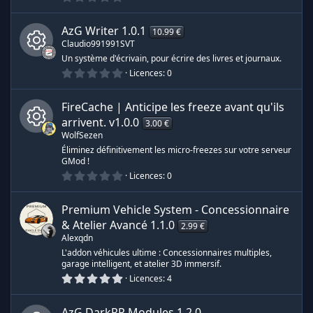
.
s
e
0
(
0
s
AzG Writer
1.0.1
10.99 €
é
)
d
Claudio991991SVT
t
o
Un système d'écrivain, pour écrire des livres et journaux.
i
e
0
Licences
0
I
l
.
e
0
s
r
0
c
(
FireCache | Anticipe les freeze avant qu'ils
é
s
t
arrivent.
v1.0.0
e
)
3.00 €
ô
o
WolfSezen
i
I
l
Éliminez définitivement les micro-freezes sur votre serveur
s
n
e
GMod !
s
0
Licences
0
c
s
(
.
e
s
0
)
0
ô
o
Premium Vehicle System - Concessionnaire
d
é
t
& Atelier Avancé
1.1.0
2.99 €
o
n
u
Alexqdn
e
i
l
L'addon véhicules ultime : Concessionnaires multiples,
e
r
e
garage intelligent, et atelier 3D immersif.
r
s
5
Licences
4
(
.
d
c
s
0
e
)
0
AzG DarkRP Modules
1.2.0