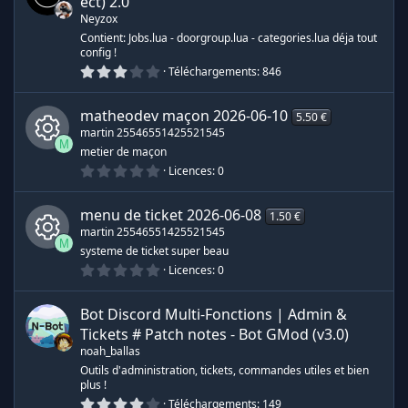
t
ect)
2.0
o
n
Neyzox
i
l
Contient: Jobs.lua - doorgroup.lua - categories.lua déja tout
e
e
config !
s
3
Téléchargements
846
(
.
d
s
0
)
0
matheodev maçon
2026-06-10
5.50 €
é
e
martin 25546551425521545
t
M
o
metier de maçon
r
i
0
Licences
0
I
l
.
e
0
e
s
0
c
(
menu de ticket
2026-06-08
1.50 €
é
s
s
martin 25546551425521545
t
)
ô
M
o
systeme de ticket super beau
i
s
0
Licences
0
I
l
n
.
e
0
s
o
0
c
(
Bot Discord Multi-Fonctions | Admin &
e
é
s
t
Tickets
# Patch notes - Bot GMod (v3.0)
)
u
ô
o
noah_ballas
d
i
l
Outils d'administration, tickets, commandes utiles et bien
r
n
e
plus !
e
s
4
Téléchargements
149