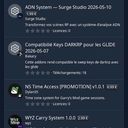
e
0
s
0
c
(
ADN System — Surge Studio
2026-05-10
é
s
r
t
)
1.99 €
ô
o
Surge Studio
i
e
I
l
Transformez vos scènes RP avec un système d’analyse ADN
n
e
0
Licences
0
s
s
.
c
(
0
e
s
0
Compatibilié Keys DARKRP pour les GLIDE
)
s
é
ô
t
2026-05-07
d
o
Bakary
o
i
n
e
I
l
Cette addons rend compatible le swep keys de darkrp avec
e
les glide
u
s
e
0
Téléchargements
18
r
c
(
.
s
r
0
d
)
0
e
ô
NS Time Access [PROMOTION]
v1.0.1
6.99 €
é
c
Dylan35
t
e
o
s
n
Time zone system for Garry’s Mod game sessions.
i
e
0
Licences
0
l
r
.
s
e
e
0
s
0
e
(
WYZ Carry System
1.0.0
2.99 €
o
d
é
s
wyz
t
)
o