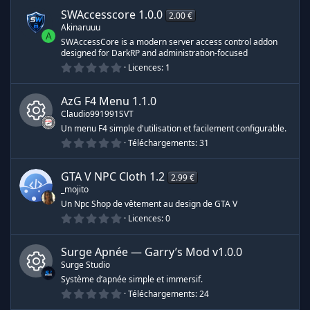
e
s
0
(
SWAccesscore
1.0.0
2.00 €
é
s
Akinaruuu
t
)
A
o
SWAccessCore is a modern server access control addon
i
designed for DarkRP and administration-focused
l
0
e
Licences
1
.
s
0
(
0
s
AzG F4 Menu
1.1.0
é
)
Claudio991991SVT
t
o
Un menu F4 simple d'utilisation et facilement configurable.
i
0
Téléchargements
31
I
l
.
e
0
s
0
c
(
GTA V NPC Cloth
1.2
2.99 €
é
s
_mojito
t
)
ô
o
Un Npc Shop de vêtement au design de GTA V
i
0
Licences
0
l
n
.
e
0
s
0
(
Surge Apnée — Garry’s Mod
v1.0.0
e
é
s
Surge Studio
t
)
o
Système d’apnée simple et immersif.
d
i
0
Téléchargements
24
I
l
.
e