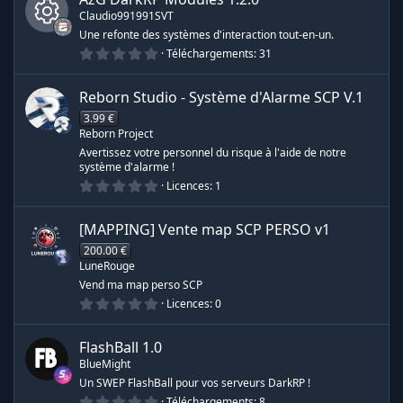
é
e
e
s
Claudio991991SVT
t
o
Une refonte des systèmes d'interaction tout-en-un.
r
i
s
0
Téléchargements
31
I
l
.
e
0
e
s
o
0
c
(
Reborn Studio - Système d'Alarme SCP
V.1
é
s
s
t
)
3.99 €
u
ô
o
Reborn Project
i
s
l
Avertissez votre personnel du risque à l'aide de notre
r
n
e
système d'alarme !
s
0
o
Licences
1
(
c
.
e
s
0
)
u
0
[MAPPING] Vente map SCP PERSO
v1
e
d
é
t
200.00 €
r
o
LuneRouge
e
i
l
Vend ma map perso SCP
c
e
0
Licences
0
r
s
.
(
0
e
s
0
e
FlashBall
1.0
)
é
BlueMight
t
o
s
Un SWEP FlashBall pour vos serveurs DarkRP !
i
0
Téléchargements
8