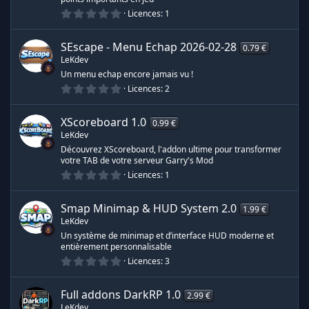
l
0
r
e
Licences
1
.
s
0
(
c
0
s
SEscape - Menu Echap
2026-02-28
0.79 €
é
)
LeKdev
t
e
o
Un menu echap encore jamais vu !
i
0
Licences
2
l
.
e
0
s
0
(
XScoreboard
1.0
0.99 €
é
s
LeKdev
t
)
o
Découvrez XScoreboard, l'addon ultime pour transformer
i
votre TAB de votre serveur Garry's Mod
l
0
e
Licences
1
.
s
0
(
0
s
Smap Minimap & HUD System
2.0
1.99 €
é
)
LeKdev
t
o
Un système de minimap et d’interface HUD moderne et
i
entièrement personnalisable
l
0
e
Licences
3
.
s
0
(
0
s
Full addons DarkRP
1.0
2.99 €
é
)
LeKdev
t