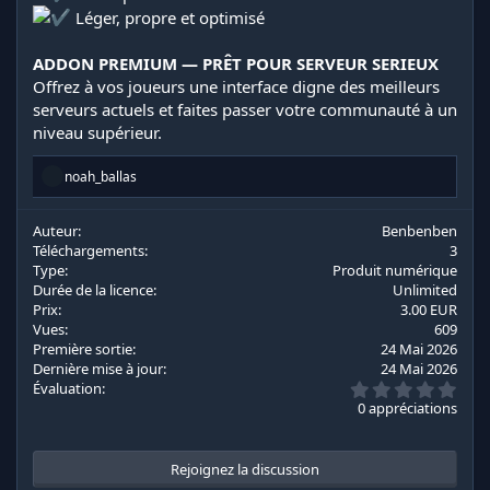
Léger, propre et optimisé
ADDON PREMIUM — PRÊT POUR SERVEUR SERIEUX
Offrez à vos joueurs une interface digne des meilleurs
serveurs actuels et faites passer votre communauté à un
niveau supérieur.
R
noah_ballas
é
a
c
Auteur
Benbenben
t
Téléchargements
3
i
Type
Produit numérique
o
Durée de la licence
Unlimited
n
Prix
3.00 EUR
s
Vues
609
:
Première sortie
24 Mai 2026
Dernière mise à jour
24 Mai 2026
0
Évaluation
.
0 appréciations
0
0
é
t
Rejoignez la discussion
o