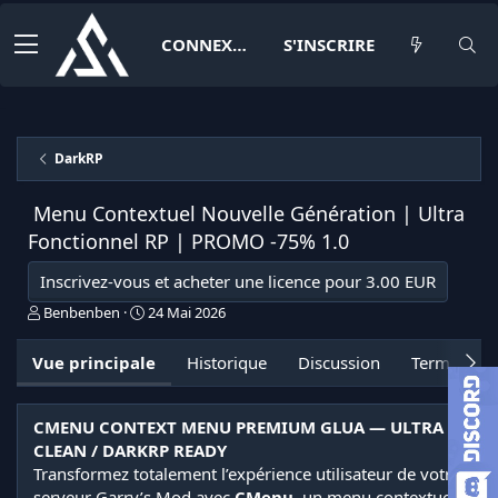
CONNEXION
S'INSCRIRE
DarkRP
️ Menu Contextuel Nouvelle Génération | Ultra
Fonctionnel RP | PROMO -75%
1.0
Inscrivez-vous et acheter une licence pour 3.00 EUR
A
D
Benbenben
24 Mai 2026
u
a
t
t
Vue principale
Historique
Discussion
Termes et 
e
e
u
d
r
e
CMENU CONTEXT MENU PREMIUM GLUA — ULTRA
c
CLEAN / DARKRP READY
r
é
Transformez totalement l’expérience utilisateur de votre
a
serveur Garry’s Mod avec
CMenu
, un menu contextuel