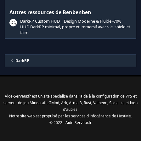
i
l
Autres ressources de Benbenben
e
s
DarkRP Custom HUD | Design Moderne & Fluide -70%
(
s
HUD DarkRP minimal, propre et immersif avec vie, shield et
)
faim.
DarkRP
Aide-Serveur.fr est un site spécialisé dans l'aide à la configuration de VPS et
serveur de jeu Minecraft, GMod, Ark, Arma 3, Rust, Valheim, Socialize et bien
d'autres.
Notre site web est propulsé par les services d'
infogérance
de
HostMe
.
© 2022 - Aide-Serveur.fr