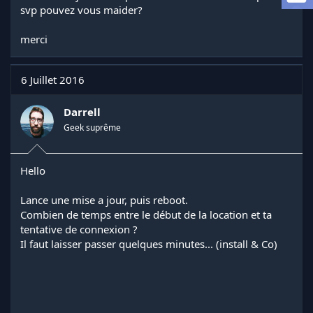
a
svp pouvez vous maider?
d
i
merci
s
c
u
6 Juillet 2016
s
s
i
Darrell
o
Geek suprême
n
Hello
Lance une mise a jour, puis reboot.
Combien de temps entre le début de la location et ta
tentative de connexion ?
Il faut laisser passer quelques minutes... (install & Co)