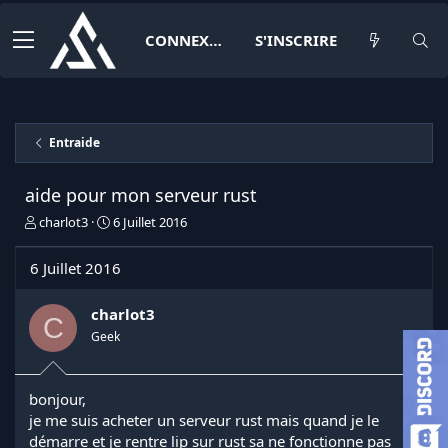
CONNEXION
S'INSCRIRE
Entraide
aide pour mon serveur rust
I
D
charlot3
6 Juillet 2016
n
a
i
t
6 Juillet 2016
t
e
i
d
a
e
charlot3
C
t
d
Geek
e
é
u
b
r
u
bonjour,
d
t
je me suis acheter un serveur rust mais quand je le
e
l
démarre et je rentre lip sur rust sa ne fonctionne pas