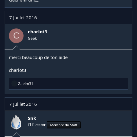
7 Juillet 2016
charlot3
C
Geek
merci beaucoup de ton aide
charlot3
R
Gaelm31
é
a
c
t
7 Juillet 2016
i
o
n
Snk
s
El Dictator
Membre du Staff
: