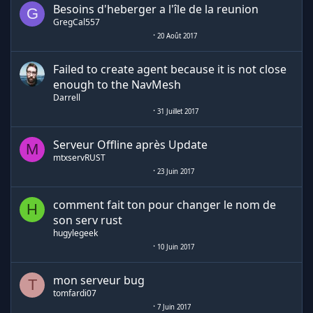
Besoins d'heberger a l'île de la reunion
G
GregCal557
20 Août 2017
Failed to create agent because it is not close
enough to the NavMesh
Darrell
31 Juillet 2017
Serveur Offline après Update
M
mtxservRUST
23 Juin 2017
comment fait ton pour changer le nom de
H
son serv rust
hugylegeek
10 Juin 2017
mon serveur bug
T
tomfardi07
7 Juin 2017