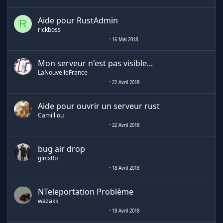
Aide pour RustAdmin
R
rickboss
16 Mai 2018
Mon serveur n'est pas visible...
LaNouvelleFrance
22 Avril 2018
Aide pour ouvrir un serveur rust
Camilliou
22 Avril 2018
bug air drop
ginixRp
18 Avril 2018
NTeleportation Problème
wazakk
18 Avril 2018