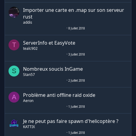
Importer une carte en .map sur son serveur
rust
addis
8 Juillet 2018
ServerInfo et EasyVote
T
tealc902
3 Juillet 2018
Nombreux soucis InGame
S
Stan57
2 Juillet 2018
Problème anti offline raid oxide
A
Aeron
1 Juillet 2018
Je ne peut pas faire spawn d'helicoptère ?
KATTIX
1 Juillet 2018