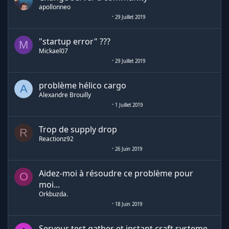
apollonneo
29 Juillet 2019
"startup error" ???
M
Mickael07
29 Juillet 2019
problème hélico cargo
A
Alexandre Brouilly
1 Juillet 2019
Trop de supply drop
R
Reactionz92
26 Juin 2019
Aidez-moi à résoudre ce problème pour
O
moi...
Orkbuzda.
18 Juin 2019
Serveur test gather et instant craft systeme