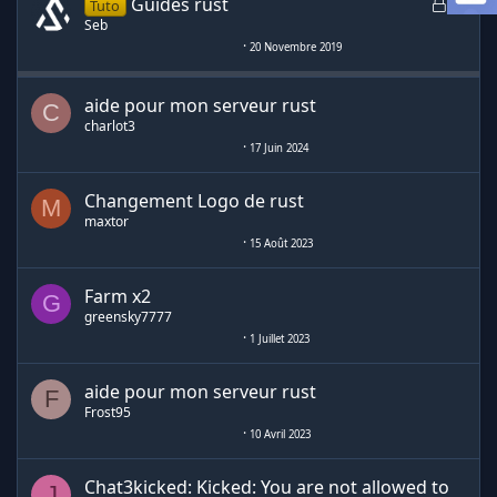
D
D
Guides rust
Tuto
i
i
Seb
s
s
20 Novembre 2019
c
c
u
u
aide pour mon serveur rust
C
s
s
charlot3
s
s
17 Juin 2024
i
i
o
o
Changement Logo de rust
M
n
n
maxtor
v
é
15 Août 2023
e
p
r
i
Farm x2
G
r
n
greensky7777
o
g
1 Juillet 2023
u
l
i
é
aide pour mon serveur rust
F
l
e
Frost95
l
10 Avril 2023
é
e
Chat3kicked: Kicked: You are not allowed to
J