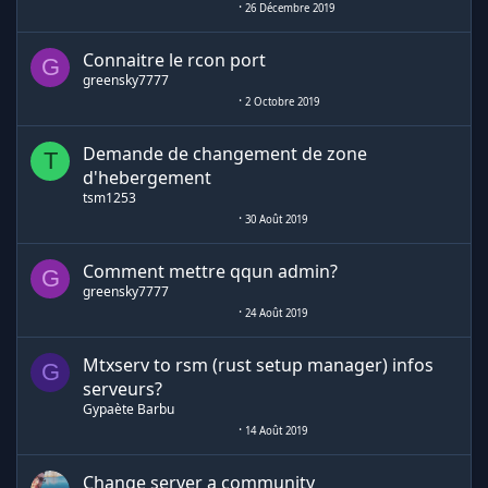
26 Décembre 2019
Connaitre le rcon port
G
greensky7777
2 Octobre 2019
Demande de changement de zone
T
d'hebergement
tsm1253
30 Août 2019
Comment mettre qqun admin?
G
greensky7777
24 Août 2019
Mtxserv to rsm (rust setup manager) infos
G
serveurs?
Gypaète Barbu
14 Août 2019
Change server a community