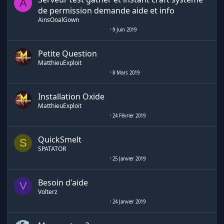
A
de permission demande aide et info
AinsOoalGown
9 Juin 2019
Petite Question
MatthieuExploit
8 Mars 2019
Installation Oxide
MatthieuExploit
24 Février 2019
QuickSmelt
S
SPATATOR
25 Janvier 2019
Besoin d'aide
V
Volterz
24 Janvier 2019