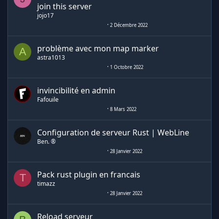
join this server
jojo17
2 Décembre 2022
problème avec mon map marker
A
astra1013
1 Octobre 2022
invincibilité en admin
Fafouile
8 Mars 2022
Configuration de serveur Rust | WebLine
Ben. ®
28 Janvier 2022
Pack rust plugin en francais
T
timazz
28 Janvier 2022
Reload serveur