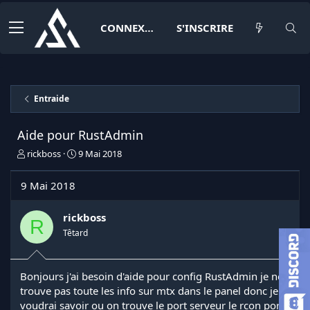
CONNEXION
S'INSCRIRE
Entraide
Aide pour RustAdmin
I
D
rickboss
9 Mai 2018
n
a
i
t
9 Mai 2018
t
e
i
d
a
e
rickboss
R
t
d
Têtard
e
é
u
b
r
u
Bonjours j'ai besoin d'aide pour config RustAdmin je ne
d
t
trouve pas toute les info sur mtx dans le panel donc je
e
l
voudrai savoir ou on trouve le port serveur le rcon port