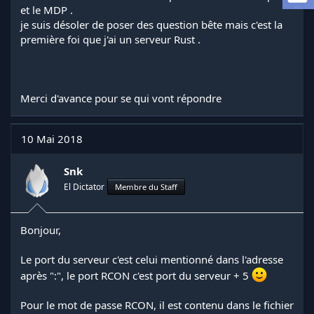
a
et le MDP .
d
je suis désoler de poser des question bête mais c'est la
i
première foi que j'ai un serveur Rust .
s
c
u
s
s
Merci d'avance pour se qui vont répondre
i
o
n
10 Mai 2018
Snk
El Dictator
Membre du Staff
Bonjour,
Le port du serveur c'est celui mentionné dans l'adresse
après ":", le port RCON c'est port du serveur + 5
Pour le mot de passe RCON, il est contenu dans le fichier