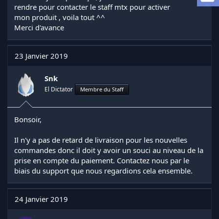
a
rendre pour contacter le staff mtx pour activer
d
mon produit , voila tout ^^
i
Merci d'avance
s
c
u
23 Janvier 2019
s
s
i
Snk
o
El Dictator
Membre du Staff
n
Bonsoir,
Il n'y a pas de retard de livraison pour les nouvelles
commandes donc il doit y avoir un souci au niveau de la
prise en compte du paiement. Contactez nous par le
biais du support que nous regardions cela ensemble.
24 Janvier 2019