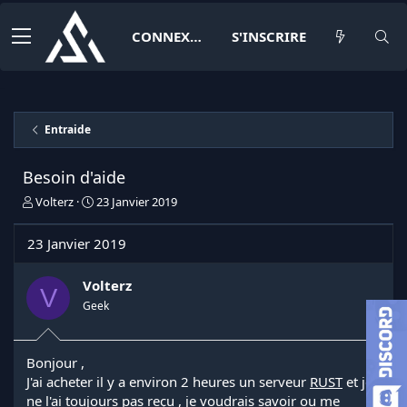
CONNEXION
S'INSCRIRE
Entraide
Besoin d'aide
I
D
Volterz
23 Janvier 2019
n
a
i
t
23 Janvier 2019
t
e
i
d
a
e
Volterz
V
t
d
Geek
e
é
u
b
r
u
Bonjour ,
d
t
J'ai acheter il y a environ 2 heures un serveur
RUST
et je
e
l
ne l'ai toujours pas reçu , je voudrais savoir ou me