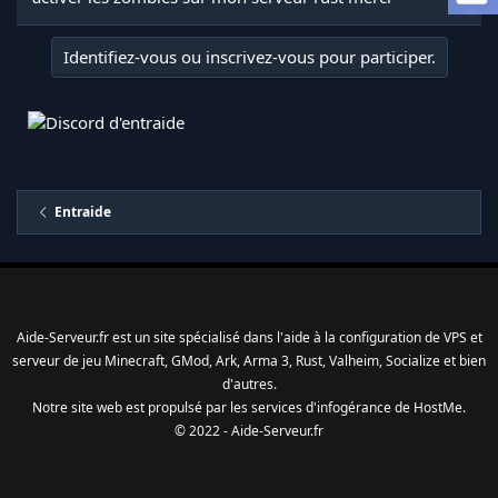
l
a
Identifiez-vous ou inscrivez-vous pour participer.
d
i
s
c
u
s
s
i
Entraide
o
n
Aide-Serveur.fr est un site spécialisé dans l'aide à la configuration de VPS et
serveur de jeu Minecraft, GMod, Ark, Arma 3, Rust, Valheim, Socialize et bien
d'autres.
Notre site web est propulsé par les services d'
infogérance
de
HostMe
.
© 2022 - Aide-Serveur.fr