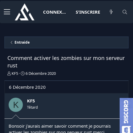
CONNEXION
S'INSCRIRE
Entraide
Comment activer les zombies sur mon serveur
rust
I
D
KF5
6 Décembre 2020
n
a
i
t
6 Décembre 2020
t
e
i
d
a
e
KF5
K
t
d
Têtard
e
é
u
b
r
u
Bonsoir j'aurais aimer savoir comment je pourrais
d
t
activer les zombies sur mon serveur rust merci
e