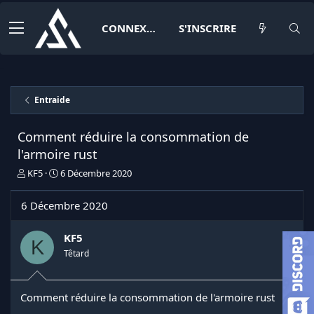
CONNEXION
S'INSCRIRE
Entraide
Comment réduire la consommation de
l'armoire rust
I
D
KF5
6 Décembre 2020
n
a
i
t
6 Décembre 2020
t
e
i
d
a
e
KF5
K
t
d
Têtard
e
é
u
b
r
u
Comment réduire la consommation de l'armoire rust
d
t
e