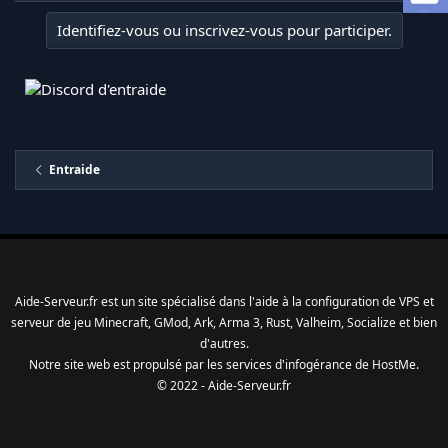
l
Identifiez-vous ou inscrivez-vous pour participer.
a
d
i
s
c
u
s
s
Entraide
i
o
n
Aide-Serveur.fr est un site spécialisé dans l'aide à la configuration de VPS et
serveur de jeu Minecraft, GMod, Ark, Arma 3, Rust, Valheim, Socialize et bien
d'autres.
Notre site web est propulsé par les services d'
infogérance
de
HostMe
.
© 2022 - Aide-Serveur.fr