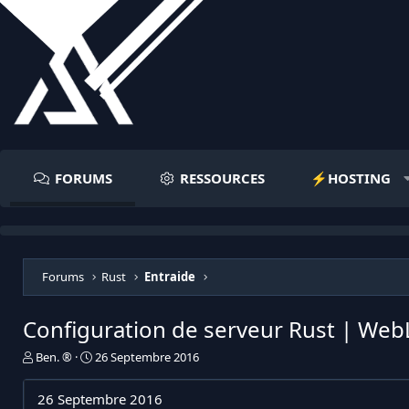
FORUMS
RESSOURCES
⚡️HOSTING
Forums
Rust
Entraide
Configuration de serveur Rust | Web
I
D
Ben. ®
26 Septembre 2016
n
a
i
t
26 Septembre 2016
t
e