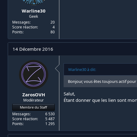
Warline30
Geek
Messages
20
Score réaction
4
Points
80
14 Décembre 2016
Warline30 à dit:
Bonjour, vous êtes toujours actif pour
Salut,
ZarosOVH
Étant donner que les lien sont mort 
Modérateur
Membre du Staff
Messages
6 530
Score réaction
5 487
Points
1 295