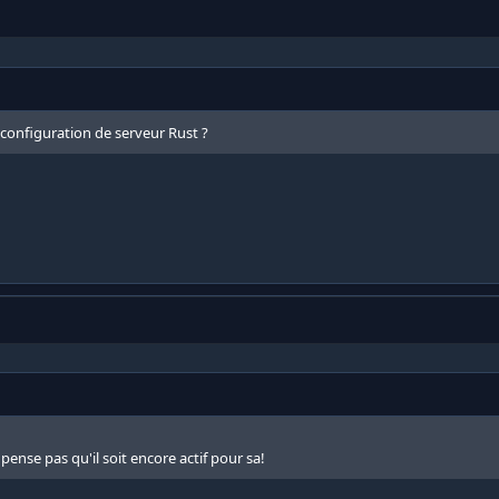
 configuration de serveur Rust ?
pense pas qu'il soit encore actif pour sa!