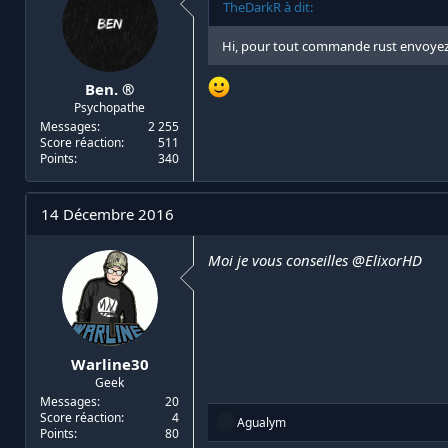
TheDarkR à dit:
:
Hi, pour tout commande rust envoyez 
Ben. ®
Psychopathe
Messages
2 255
Score réaction
511
Points
340
14 Décembre 2016
Moi je vous conseilles
@ElixorHD
Warline30
Geek
Messages
20
Score réaction
4
R
Agualym
Points
80
é