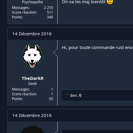
On va les maj bientôt
Psychopathe
Messages
2 255
Score réaction
511
Points
340
14 Décembre 2016
Hi, pour toute commande rust envo
TheDarkR
Geek
Messages
1
Score réaction
1
R
Ben. ®
Points
50
é
a
c
t
14 Décembre 2016
i
o
n
s