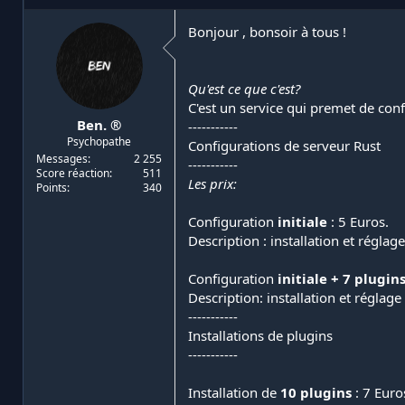
i
d
a
e
Bonjour , bonsoir à tous !
t
d
e
é
u
b
Qu'est ce que c'est?
r
u
C'est un service qui premet de conf
d
t
Ben. ®
-----------
e
Psychopathe
l
Configurations de serveur Rust
a
Messages
2 255
-----------
Score réaction
511
d
Les prix:
Points
340
i
s
Configuration
initiale
: 5 Euros.
c
Description : installation et régla
u
s
s
Configuration
initiale + 7 plugin
i
Description: installation et réglag
o
-----------
n
Installations de plugins
-----------
Installation de
10 plugins
: 7 Euro