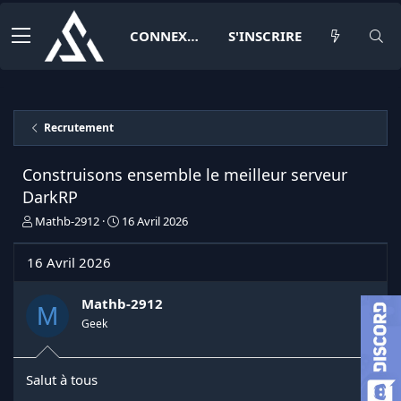
CONNEXION
S'INSCRIRE
Recrutement
Construisons ensemble le meilleur serveur
DarkRP
I
D
Mathb-2912
16 Avril 2026
n
a
i
t
16 Avril 2026
t
e
i
d
a
e
Mathb-2912
M
t
d
Geek
e
é
u
b
r
u
Salut à tous
d
t
e