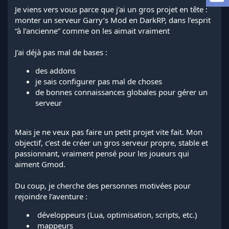
l
Je viens vers vous parce que j’ai un gros projet en tête :
a
monter un serveur Garry’s Mod en DarkRP, dans l’esprit
d
“à l’ancienne” comme on les aimait vraiment
i
s
J’ai déjà pas mal de bases :
c
u
des addons
s
je sais configurer pas mal de choses
s
i
de bonnes connaissances globales pour gérer un
o
serveur
n
Mais je ne veux pas faire un petit projet vite fait. Mon
objectif, c’est de créer un gros serveur propre, stable et
passionnant, vraiment pensé pour les joueurs qui
aiment Gmod.
Du coup, je cherche des personnes motivées pour
rejoindre l’aventure :
‍ développeurs (Lua, optimisation, scripts, etc.)
️ mappeurs