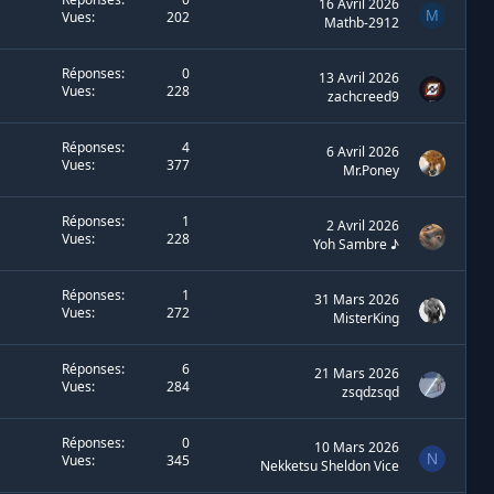
16 Avril 2026
M
Vues
202
Mathb-2912
Réponses
0
13 Avril 2026
Vues
228
zachcreed9
Réponses
4
6 Avril 2026
Vues
377
Mr.Poney
Réponses
1
2 Avril 2026
Vues
228
Yoh Sambre ♪
Réponses
1
31 Mars 2026
Vues
272
MisterKing
Réponses
6
21 Mars 2026
Vues
284
zsqdzsqd
Réponses
0
10 Mars 2026
N
Vues
345
Nekketsu Sheldon Vice