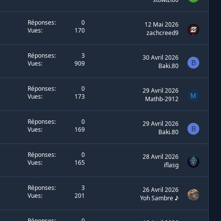
l
é
Réponses
0
12 Mai 2026
e
Vues
170
zachcreed9
Réponses
3
30 Avril 2026
B
Vues
909
Baki.80
Réponses
0
29 Avril 2026
M
Vues
173
Mathb-2912
Réponses
0
29 Avril 2026
B
Vues
169
Baki.80
Réponses
0
28 Avril 2026
Vues
165
iflasg
Réponses
3
26 Avril 2026
Vues
201
Yoh Sambre ♪
Réponses
0