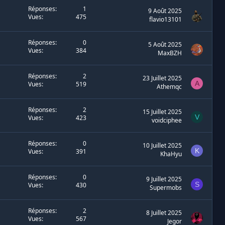
Réponses
1
9 Août 2025
Vues
475
flavio13101
Réponses
0
5 Août 2025
Vues
384
MaxBZH
Réponses
2
23 Juillet 2025
A
Vues
519
Athemqc
Réponses
2
15 Juillet 2025
V
Vues
423
voidciphee
Réponses
0
10 Juillet 2025
K
Vues
391
KhaHyu
Réponses
0
9 Juillet 2025
S
Vues
430
Supermobs
Réponses
2
8 Juillet 2025
Vues
567
Jegor