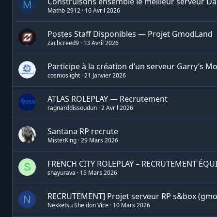
Construisons ensemble le meilleur serveur D
M
Mathb-2912
16 Avril 2026
Postes Staff Disponibles — Projet GmodLand
zachcreed9
13 Avril 2026
Participe à la création d’un serveur Garry’s 
cosmoslight
21 Janvier 2026
ATLAS ROLEPLAY — Recrutement
ragnarddissoudun
2 Avril 2026
Santana RP recrute
MisterKing
29 Mars 2026
FRENCH CITY ROLEPLAY – RECRUTEMENT ÉQU
S
shayurava
15 Mars 2026
RECRUTEMENT] Projet serveur RP s&box (gmo
N
Nekketsu Sheldon Vice
10 Mars 2026