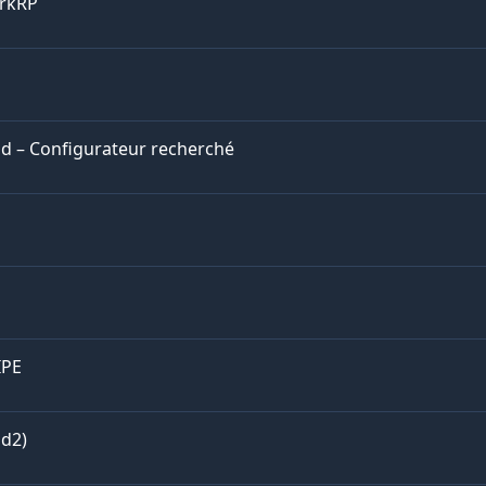
arkRP
Mod – Configurateur recherché
IPE
d2)