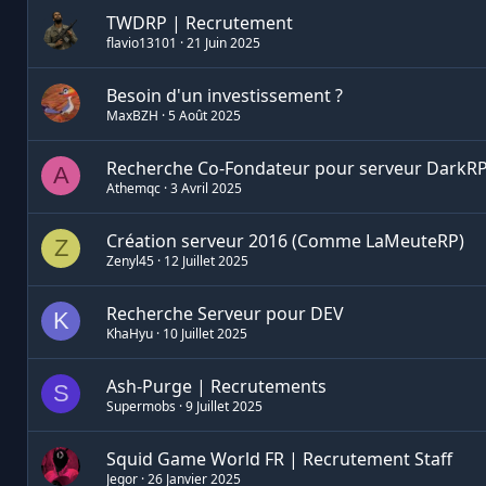
TWDRP | Recrutement
flavio13101
21 Juin 2025
Besoin d'un investissement ?
MaxBZH
5 Août 2025
Recherche Co-Fondateur pour serveur DarkRP 
A
Athemqc
3 Avril 2025
Création serveur 2016 (Comme LaMeuteRP)
Z
Zenyl45
12 Juillet 2025
Recherche Serveur pour DEV
K
KhaHyu
10 Juillet 2025
Ash-Purge | Recrutements
S
Supermobs
9 Juillet 2025
Squid Game World FR | Recrutement Staff
Jegor
26 Janvier 2025