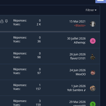
Filtrer
D
D
Réponses
0
15 Mai 2021
Vues
2 K
i
i
<Blasto>
s
s
c
c
Réponses
0
30 Juillet 2026
u
u
A
Vues
36
Athemqc
s
s
s
s
Réponses
0
26 Juin 2026
i
i
Vues
98
flavio13101
o
o
n
n
Réponses
0
v
é
24 Juin 2026
Vues
97
MexOO
e
p
r
i
r
n
Réponses
1
1 Juin 2026
Vues
157
o
g
Yoh Sambre ♪
u
l
i
é
Réponses
3
29 Mai 2026
S
Vues
159
l
e
stowizi00