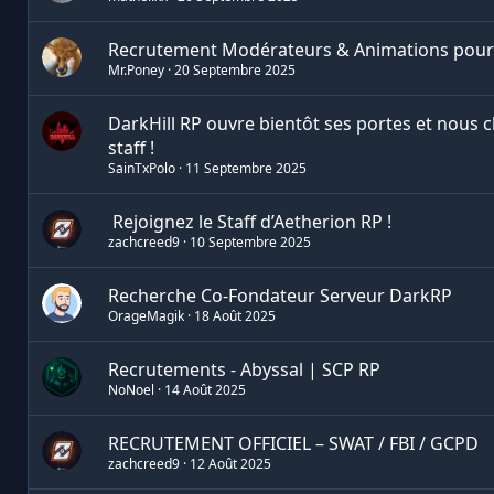
Recrutement Modérateurs & Animations pour
Mr.Poney
20 Septembre 2025
DarkHill RP ouvre bientôt ses portes et nous
staff !
SainTxPolo
11 Septembre 2025
️ Rejoignez le Staff d’Aetherion RP !
zachcreed9
10 Septembre 2025
Recherche Co-Fondateur Serveur DarkRP
OrageMagik
18 Août 2025
Recrutements - Abyssal | SCP RP
NoNoel
14 Août 2025
RECRUTEMENT OFFICIEL – SWAT / FBI / GCPD
zachcreed9
12 Août 2025