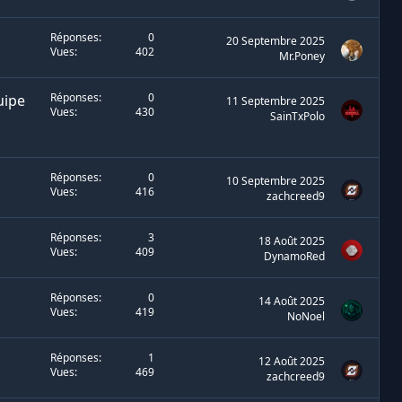
Réponses
0
20 Septembre 2025
Vues
402
Mr.Poney
Réponses
0
uipe
11 Septembre 2025
Vues
430
SainTxPolo
Réponses
0
10 Septembre 2025
Vues
416
zachcreed9
Réponses
3
18 Août 2025
Vues
409
DynamoRed
Réponses
0
14 Août 2025
Vues
419
NoNoel
Réponses
1
12 Août 2025
Vues
469
zachcreed9