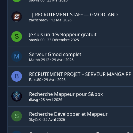
stowizi00
23 Mai 2026
️ ｜RECRUTEMENT STAFF — GMODLAND
zachcreed9
12 Mai 2026
Je suis un développeur gratuit
S
stowizi00
23 Décembre 2025
Serveur Gmod complet
M
Mathb-2912
29 Avril 2026
RECRUTEMENT PROJET – SERVEUR MANGA RP 
B
Baki.80
29 Avril 2026
Recherche Mappeur pour S&box
iflasg
28 Avril 2026
Recherche Développer et Mappeur
S
SkyZiiX
25 Avril 2026