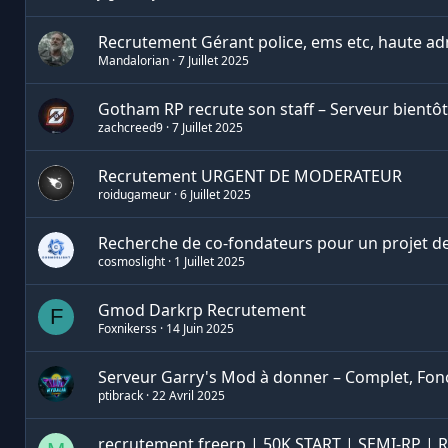
Recrutement Gérant police, ems etc, haute ad
Mandalorian
7 Juillet 2025
Gotham RP recrute son staff – Serveur bient
zachcreed9
7 Juillet 2025
Recrutement URGENT DE MODERATEUR
roidugameur
6 Juillet 2025
Recherche de co-fondateurs pour un projet d
cosmoslight
1 Juillet 2025
Gmod Darkrp Recrutement
F
Foxnikerss
14 Juin 2025
Serveur Garry's Mod à donner – Complet, Fonc
ptibrack
22 Avril 2025
recrutement freerp | 50K START | SEMI-RP |