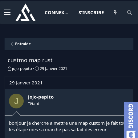
CONNEXION
S'INSCRIRE
Entraide
custmo map rust
I
D
jojo-pepito
29 Janvier 2021
n
a
i
t
29 Janvier 2021
t
e
i
d
a
e
jojo-pepito
J
t
d
Têtard
e
é
u
b
r
u
bonjour je cherche a mettre une map custom je fait tout
d
t
les étape mes sa marche pas sa fait des erreur
e
l