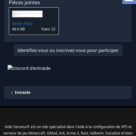
Pièces jointes
a
d
i
s
teste.PNG
c
46.6 KB
Vues: 22
u
s
s
i
Identifiez-vous ou inscrivez-vous pour participer.
o
n
Entraide
Aide-Serveur.fr est un site spécialisé dans l'aide à la configuration de VPS et
serveur de jeu Minecraft, GMod, Ark, Arma 3, Rust, Valheim, Socialize et bien