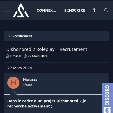
CONNEXION
S'INSCRIRE
Recrutement
Dishonored 2 Roleplay | Recrutement
I
D
Hixusss
27 Mars 2024
n
a
i
t
27 Mars 2024
t
e
i
d
a
e
Hixusss
H
t
d
Têtard
e
é
u
b
r
u
Dans le cadre d'un projet Dishonored 2 je
d
t
recherche activement ;
e
l