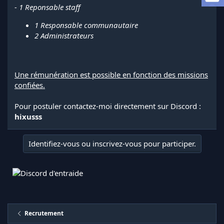
a
- 1 Reponsable staff
d
i
1 Responsable communautaire
s
2 Administrateurs
c
u
s
s
Une rémunération est possible en fonction des missions
i
confiées.
o
n
Pour postuler contactez-moi directement sur Discord :
hixusss
Identifiez-vous ou inscrivez-vous pour participer.
Recrutement