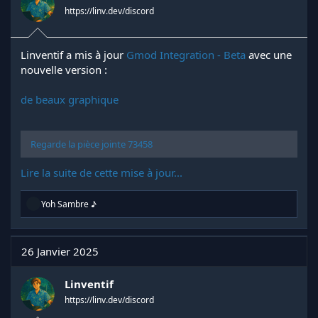
https://linv.dev/discord
Linventif a mis à jour
Gmod Integration - Beta
avec une
nouvelle version :
de beaux graphique
Regarde la pièce jointe 73458
Lire la suite de cette mise à jour...
R
Yoh Sambre ♪
é
a
c
t
26 Janvier 2025
i
o
n
Linventif
s
https://linv.dev/discord
: