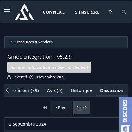
CONNEXION
S'INSCRIRE
Ressources & Services
Gmod Integration -
v5.2.9
Aucune autorisation de téléchargement
I
D
Linventif
3 Novembre 2023
n
a
i
t
Mises à jour (79)
Avis (5)
Historique
Discussion
t
e
i
d
a
e
Premier
Préc
2 de 2
t
d
e
é
u
b
2 Septembre 2024
r
u
d
t