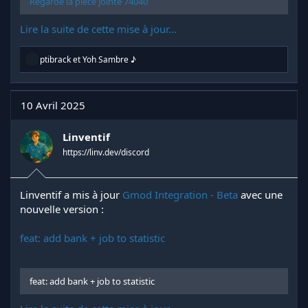
Regarde la pièce jointe 74040
Lire la suite de cette mise à jour...
R
ptibrack
et
Yoh Sambre ♪
é
a
c
t
10 Avril 2025
i
o
n
Linventif
s
https://linv.dev/discord
:
Linventif a mis à jour
Gmod Integration - Beta
avec une
nouvelle version :
feat: add bank + job to statistic
feat: add bank + job to statistic