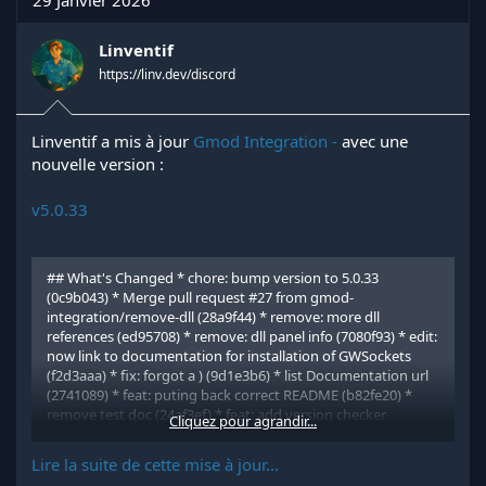
Linventif
https://linv.dev/discord
Linventif a mis à jour
Gmod Integration -
avec une
nouvelle version :
v5.0.33
## What's Changed * chore: bump version to 5.0.33
(0c9b043) * Merge pull request #27 from gmod-
integration/remove-dll (28a9f44) * remove: more dll
references (ed95708) * remove: dll panel info (7080f93) * edit:
now link to documentation for installation of GWSockets
(f2d3aaa) * fix: forgot a ) (9d1e3b6) * list Documentation url
(2741089) * feat: puting back correct README (b82fe20) *
remove test doc (24af3ef) * feat: add version checker
Cliquez pour agrandir...
(bb46e80) * feat: add version comparator (4c9d454) *...
Lire la suite de cette mise à jour...