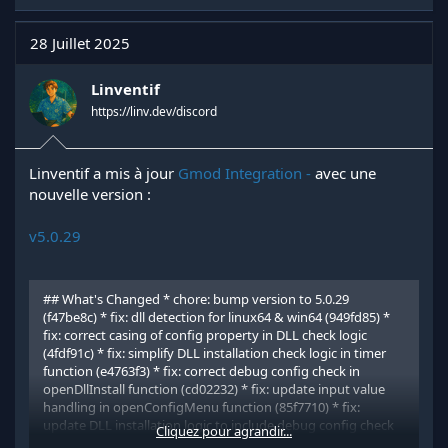
28 Juillet 2025
Linventif
https://linv.dev/discord
Linventif a mis à jour
Gmod Integration -
avec une
nouvelle version :
v5.0.29
## What's Changed * chore: bump version to 5.0.29
(f47be8c) * fix: dll detection for linux64 & win64 (949fd85) *
fix: correct casing of config property in DLL check logic
(4fdf91c) * fix: simplify DLL installation check logic in timer
function (e4763f3) * fix: correct debug config check in
openDllInstall function (cd02232) * fix: update input value
handling in openConfigMenu function (85f7710) * fix:
update DLL installation logic to include debug config check
Cliquez pour agrandir...
(30116f1)
Full Changelog
...