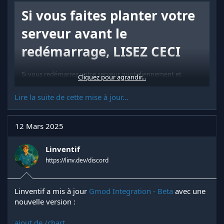
Si vous faites planter votre
serveur avant le
redémarrage, LISEZ CECI
Si vous redémarrez votre serveur quotidiennement et
Cliquez pour agrandir...
utilisez un addon de reconnexion automatique pour vos
clients, vous pourriez utiliser un crash via while true do end
Lire la suite de cette mise à jour...
pour forcer les clients à se reconnecter. Bien que cette
méthode maintienne les clients connectés pendant un
redémarrage, elle n'est pas recommandée.
12 Mars 2025
Cette approche empêche le serveur de fermer correctement
tous les addons, ce qui...
Linventif
https://linv.dev/discord
Linventif a mis à jour
Gmod Integration - Beta
avec une
nouvelle version :
ajout de /chart