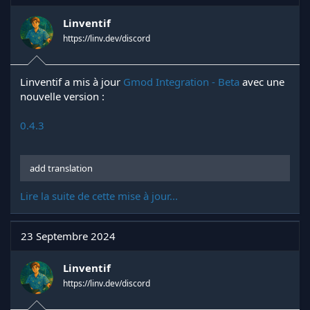
o
n
Linventif
s
https://linv.dev/discord
:
Linventif a mis à jour
Gmod Integration - Beta
avec une
nouvelle version :
0.4.3
add translation
Lire la suite de cette mise à jour...
23 Septembre 2024
Linventif
https://linv.dev/discord