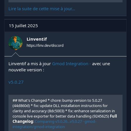
Lire la suite de cette mise à jour...
15 Juillet 2025
Linventif
https://linv.dev/discord
Linventif a mis à jour
Gmod Integration -
avec une
nouvelle version :
v5.0.27
## What's Changed * chore: bump version to 5.0.27
(44d860d) * fix: update DLL installation instructions for
clarity and accuracy (8dc5003) * fix: enhance serialization in
console live exporter for better data handling (9245625)
Full
Changelog
:
Comparing v5.0.26...v5.0.27 · gmod-
integration/gmod-integration