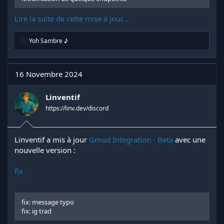
Lire la suite de cette mise à jour...
R
Yoh Sambre ♪
é
a
c
t
16 Novembre 2024
i
o
n
Linventif
s
https://linv.dev/discord
:
Linventif a mis à jour
Gmod Integration - Beta
avec une
nouvelle version :
fix
fix: message typo
fix: ig trad