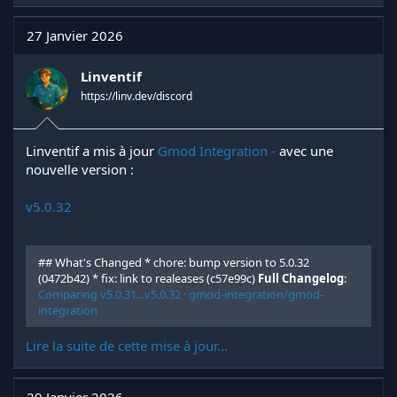
a
c
t
27 Janvier 2026
i
o
n
Linventif
s
https://linv.dev/discord
:
Linventif a mis à jour
Gmod Integration -
avec une
nouvelle version :
v5.0.32
## What's Changed * chore: bump version to 5.0.32
(0472b42) * fix: link to realeases (c57e99c)
Full Changelog
:
Comparing v5.0.31...v5.0.32 · gmod-integration/gmod-
integration
Lire la suite de cette mise à jour...
29 Janvier 2026