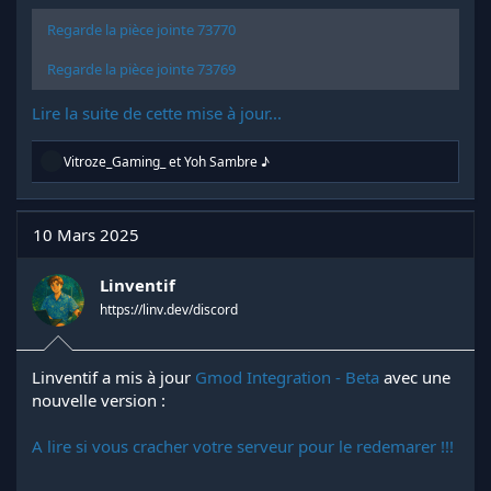
Regarde la pièce jointe 73770
Regarde la pièce jointe 73769
Lire la suite de cette mise à jour...
R
Vitroze_Gaming_
et
Yoh Sambre ♪
é
a
c
t
10 Mars 2025
i
o
n
Linventif
s
https://linv.dev/discord
:
Linventif a mis à jour
Gmod Integration - Beta
avec une
nouvelle version :
A lire si vous cracher votre serveur pour le redemarer !!!