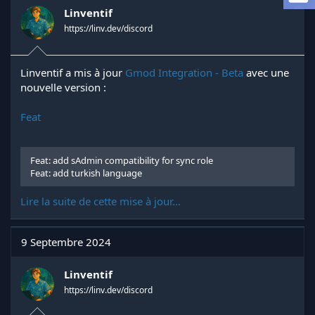
e
Linventif
l
https://linv.dev/discord
a
d
i
s
Linventif a mis à jour
Gmod Integration - Beta
avec une
c
nouvelle version :
u
s
Feat
s
i
o
n
Feat: add sAdmin compatibility for sync role
Feat: add turkish language
Lire la suite de cette mise à jour...
9 Septembre 2024
Linventif
https://linv.dev/discord