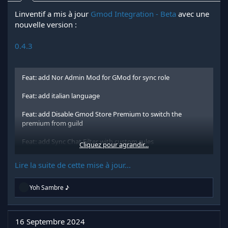
Linventif a mis à jour
Gmod Integration - Beta
avec une
nouvelle version :
0.4.3
Feat: add Nor Admin Mod for GMod for sync role
Feat: add italian language
Feat: add Disable Gmod Store Premium to switch the
premium from guild
Feat: add Sync Chat Filter with custom rules
Cliquez pour agrandir...
Regarde la pièce jointe 72727
Lire la suite de cette mise à jour...
Regarde la pièce jointe 72728
R
Yoh Sambre ♪
é
a
c
t
16 Septembre 2024
i