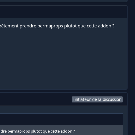
as bétement prendre permaprops plutot que cette addon ?
Initiateur de la discussion
rendre permaprops plutot que cette addon ?