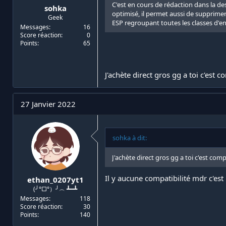
C'est en cours de rédaction dans la d
sohka
optimisé, il permet aussi de supprimer
Geek
ESP regroupant toutes les classes d'en
Messages
16
Score réaction
0
Points
65
J'achète direct gros gg a toi c'est
27 Janvier 2022
sohka à dit:
J'achète direct gros gg a toi c'est co
Il y aucune compatibilité mdr c'es
ethan_0207yt1
(╯°□°）╯︵ ┻━┻
Messages
118
Score réaction
30
Points
140