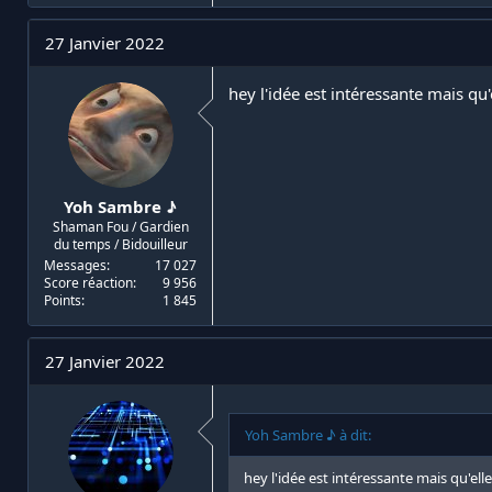
a
c
t
27 Janvier 2022
i
o
n
hey l'idée est intéressante mais q
s
:
Yoh Sambre ♪
Shaman Fou / Gardien
du temps / Bidouilleur
Messages
17 027
Score réaction
9 956
Points
1 845
27 Janvier 2022
Yoh Sambre ♪ à dit:
hey l'idée est intéressante mais qu'e