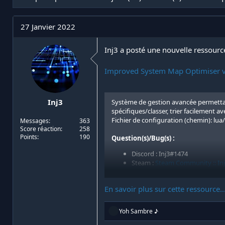
t
e
i
d
a
e
27 Janvier 2022
t
d
e
é
u
b
Inj3 a posté une nouvelle ressource
r
u
d
t
Improved System Map Optimiser 
e
l
a
d
Inj3
Système de gestion avancée permettant
i
spécifiques/classer, trier facilement 
s
Fichier de configuration (chemin): lua
Messages
363
c
Score réaction
258
u
Points
190
Question(s)/Bug(s) :
s
Discord : Inj3#1474
s
Steam :
Steam Community :: In
i
o
n
Installation :
...
En savoir plus sur cette ressource..
R
Yoh Sambre ♪
é