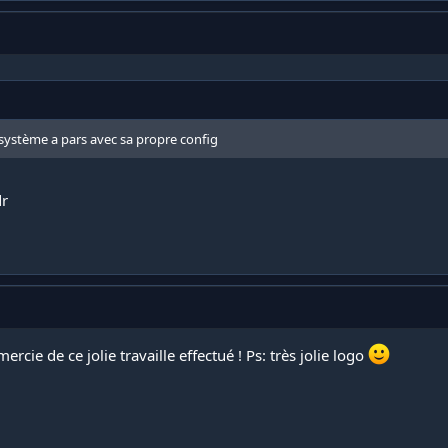
 système a pars avec sa propre config
dr
mercie de ce jolie travaille effectué ! Ps: très jolie logo