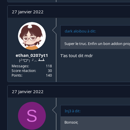
27 Janvier 2022
dark aloibou à dit:
Super le truc. Enfin un bon addon prop
ethan_0207yt1
T'as tout dit mdr
(╯°□°）╯︵ ┻━┻
Messages
118
Score réaction
30
Points
140
27 Janvier 2022
S
Inj3 à dit:
Bonsoir,