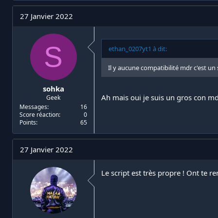
27 Janvier 2022
S
ethan_0207yt1 à dit:
Il y aucune compatibilité mdr c'est un
sohka
Ah mais oui je suis un gros con m
Geek
Messages
16
Score réaction
0
Points
65
27 Janvier 2022
Le script est très propre ! Ont te re