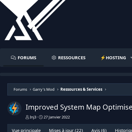
FORUMS
RESSOURCES
⚡️HOSTING
Forums
Garry's Mod
Ressources & Services
Improved System Map Optimis
I
D
Inj3
27 Janvier 2022
n
a
i
t
Vue principale
Mises à jour (22)
Avis (6)
Historiq