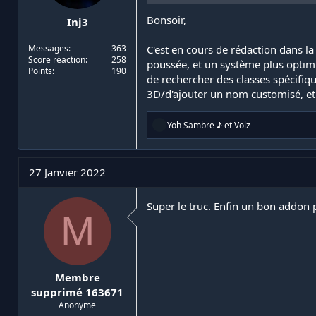
Bonsoir,
Inj3
Messages
363
C'est en cours de rédaction dans l
Score réaction
258
poussée, et un système plus optimis
Points
190
de rechercher des classes spécifiqu
3D/d'ajouter un nom customisé, et 
R
Yoh Sambre ♪
et
Volz
é
a
c
t
27 Janvier 2022
i
o
n
Super le truc. Enfin un bon addon p
M
s
:
Membre
supprimé 163671
Anonyme