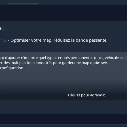
 :
v1.0
- Optimiser votre map, réduisez la bande passante.
 d'ajouter n'importe quel type d'entités permanentes (npcs, véhicule ect..
avec des multiples fonctionnalités pour garder une map optimisée.
/configuration.
j3
Cliquez pour agrandir...
.