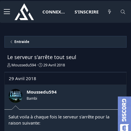
CONNEXION
S'INSCRIRE
Entraide
Le serveur s'arrête tout seul
I
D
Moussedu594
29 Avril 2018
n
a
i
t
29 Avril 2018
t
e
i
d
a
e
Moussedu594
t
d
Bambi
e
é
u
b
r
u
Salut voila à chaque fois le serveur s'arrête pour la
d
t
raison suivante:
e
l