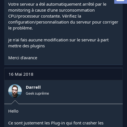
a
Votre serveur a été automatiquement arrêté par le
d
monitoring à cause d'une surconsommation
i
CPU/processeur constante. Vérifiez la
s
configuration/personnalisation du serveur pour corriger
c
le problème.
u
s
s
je n'ai fais aucune modification sur le serveur à part
i
mettre des plugins
o
n
Merci d'avance
16 Mai 2018
Darrell
Geek suprême
Hello
Ce sont justement les Plug-in qui font crasher les