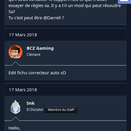
l
essayer de règles sa. Il y a t'il un mod qui peut résoudre
a
Sa?
d
Tu c'est peut être
@Darrell
?
i
s
c
17 Mars 2018
u
s
s
BCZ Gaming
i
Clément
o
n
Edit fichu correcteur auto xD
17 Mars 2018
Snk
El Dictator
Membre du Staff
Hello,