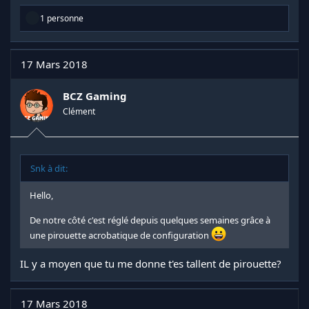
R
1 personne
é
a
c
t
17 Mars 2018
i
o
n
BCZ Gaming
s
Clément
:
Snk à dit:
Hello,
De notre côté c'est réglé depuis quelques semaines grâce à
une pirouette acrobatique de configuration
IL y a moyen que tu me donne t'es tallent de pirouette?
17 Mars 2018