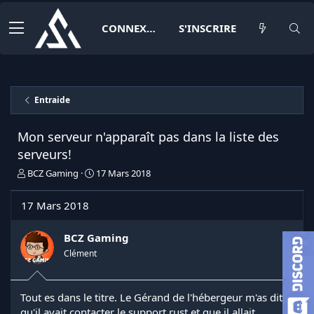
CONNEXION
S'INSCRIRE
Entraide
Mon serveur n'apparaît pas dans la liste des
serveurs!
I
D
BCZ Gaming
17 Mars 2018
n
a
i
t
17 Mars 2018
t
e
i
d
a
e
BCZ Gaming
t
d
Clément
e
é
u
b
r
u
Tout es dans le titre. Le Gérand de l'hébergeur m'as dit
d
t
qu'il avait contacter le support rust et que il allait
e