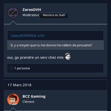
ZarosOVH
Modérateur
Membre du Staff
Zappy#ORIGINAL à dit:
IL y a moyen que tu me donne t'es tallent de pirouette?
oui, go prendre un serv chez mtx
R
1 personne
é
a
c
t
17 Mars 2018
i
o
n
BCZ Gaming
s
Clément
: