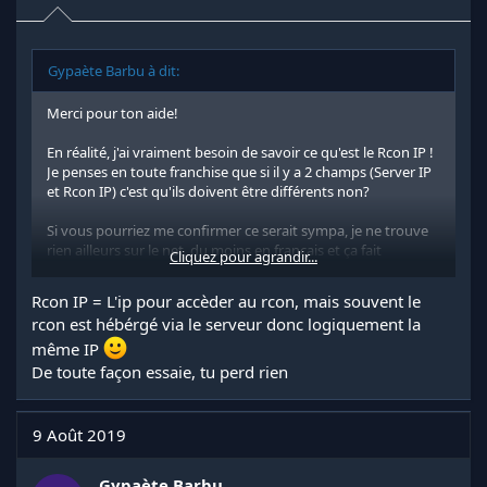
Gypaète Barbu à dit:
Merci pour ton aide!
En réalité, j'ai vraiment besoin de savoir ce qu'est le Rcon IP !
Je penses en toute franchise que si il y a 2 champs (Server IP
et Rcon IP) c'est qu'ils doivent être différents non?
Si vous pourriez me confirmer ce serait sympa, je ne trouve
rien ailleurs sur le net, du moins en français et ça fait
Cliquez pour agrandir...
quelques heures que je cherches.
Rcon IP = L'ip pour accèder au rcon, mais souvent le
rcon est hébérgé via le serveur donc logiquement la
même IP
De toute façon essaie, tu perd rien
9 Août 2019
Gypaète Barbu