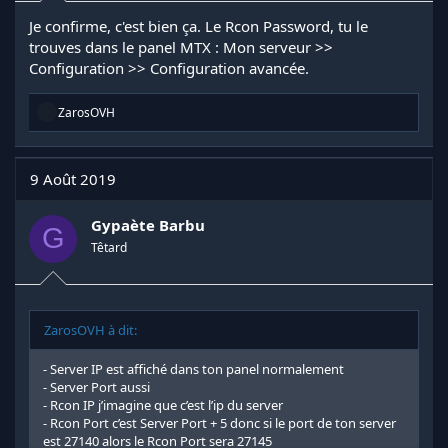
Je confirme, c'est bien ça. Le Rcon Password, tu le
trouves dans le panel MTX : Mon serveur >>
Configuration >> Configuration avancée.
R
ZarosOVH
é
a
c
t
9 Août 2019
i
o
n
Gypaète Barbu
G
s
Têtard
:
ZarosOVH à dit:
- Server IP est affiché dans ton panel normalement
- Server Port aussi
- Rcon IP j’imagine que c’est l’ip du server
- Rcon Port c’est Server Port + 5 donc si le port de ton server
est 27140 alors le Rcon Port sera 27145