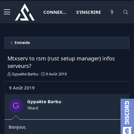
CONNEXION
S'INSCRIRE
Entraide
Mtxserv to rsm (rust setup manager) infos
serveurs?
I
D
Gypaète Barbu
9 Août 2019
n
a
i
t
9 Août 2019
t
e
i
d
a
e
Gypaète Barbu
G
t
d
Têtard
e
é
u
b
r
u
Bonjour,
d
t
e