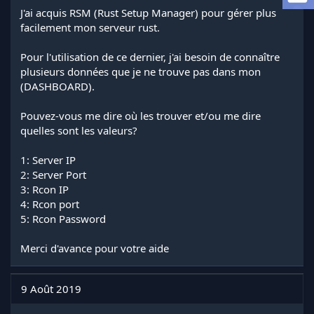
l
J'ai acquis RSM (Rust Setup Manager) pour gérer plus
a
facilement mon serveur rust.
d
i
Pour l'utilisation de ce dernier, j'ai besoin de connaître
s
plusieurs données que je ne trouve pas dans mon
c
(DASHBOARD).
u
s
s
Pouvez-vous me dire où les trouver et/ou me dire
i
quelles sont les valeurs?
o
n
1: Server IP
2: Server Port
3: Rcon IP
4: Rcon port
5: Rcon Password
Merci d'avance pour votre aide
9 Août 2019