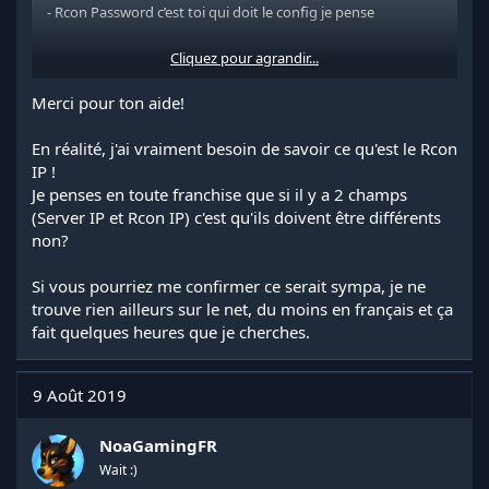
- Rcon Password c’est toi qui doit le config je pense
Cliquez pour agrandir...
J’ai pas de serv Rust du coup quelqu’un me corrigera si je me
trompe
Merci pour ton aide!
En réalité, j'ai vraiment besoin de savoir ce qu'est le Rcon
IP !
Je penses en toute franchise que si il y a 2 champs
(Server IP et Rcon IP) c'est qu'ils doivent être différents
non?
Si vous pourriez me confirmer ce serait sympa, je ne
trouve rien ailleurs sur le net, du moins en français et ça
fait quelques heures que je cherches.
9 Août 2019
NoaGamingFR
Wait :)