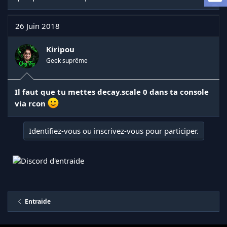
a
d
i
26 Juin 2018
s
c
Kiripou
u
s
Geek suprême
s
i
o
Il faut que tu mettes decay.scale 0 dans ta console
n
via rcon
Identifiez-vous ou inscrivez-vous pour participer.
Entraide