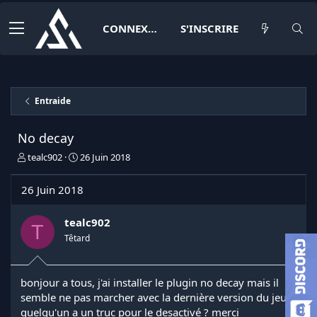
CONNEXION
S'INSCRIRE
Entraide
No decay
I
D
tealc902
26 Juin 2018
n
a
i
t
26 Juin 2018
t
e
i
d
a
e
tealc902
T
t
d
Têtard
e
é
u
b
r
u
bonjour a tous, j'ai installer le plugin no decay mais il
d
t
semble ne pas marcher avec la dernière version du jeu,
e
l
quelqu'un a un truc pour le desactivé ? merci