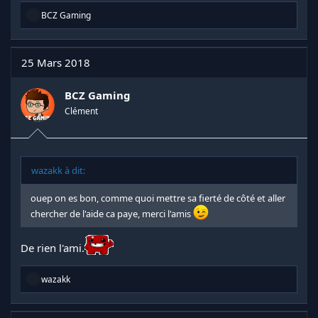
R
BCZ Gaming
é
a
c
t
25 Mars 2018
i
o
n
BCZ Gaming
s
Clément
:
wazakk à dit:
ouep on es bon, comme quoi mettre sa fierté de côté et aller
chercher de l'aide ca paye, merci l'amis
De rien l'ami.
R
wazakk
é
a
c