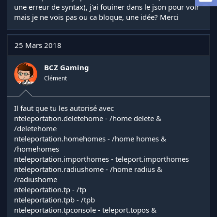
a
une erreur de syntax), j'ai fouiner dans le json pour voir
d
mais je ne vois pas ou ca bloque, une idée? Merci
i
s
c
25 Mars 2018
u
s
s
BCZ Gaming
i
Clément
o
n
Il faut que tu les autorisé avec
nteleportation.deletehome - /home delete &
/deletehome
nteleportation.homehomes - /home homes &
/homehomes
nteleportation.importhomes - teleport.importhomes
nteleportation.radiushome - /home radius &
/radiushome
nteleportation.tp - /tp
nteleportation.tpb - /tpb
nteleportation.tpconsole - teleport.topos &