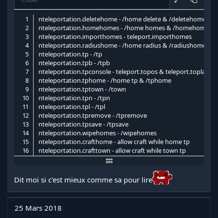
nteleportation.deletehome - /home delete & /deletehome

nteleportation.homehomes - /home homes & /homehomes

nteleportation.importhomes - teleport.importhomes

nteleportation.radiushome - /home radius & /radiushome

nteleportation.tp - /tp

nteleportation.tpb - /tpb

nteleportation.tpconsole - teleport.topos & teleport.toplayer

nteleportation.tphome - /home tp & /tphome

nteleportation.tptown - /town

nteleportation.tpn - /tpn

nteleportation.tpl - /tpl

nteleportation.tpremove - /tpremove

nteleportation.tpsave - /tpsave

nteleportation.wipehomes - /wipehomes

nteleportation.crafthome - allow craft while home tp

nteleportation.crafttown - allow craft while town tp

nteleportation.crafttpr - allow craft while tpr tp
Dit moi si c'est mieux comme sa pour lire
25 Mars 2018