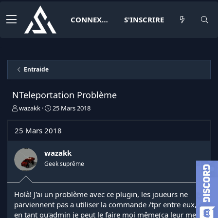
CONNEXION
S'INSCRIRE
Entraide
NTeleportation Problème
I
D
wazakk
25 Mars 2018
n
a
i
t
25 Mars 2018
t
e
i
d
a
e
wazakk
t
d
Geek suprême
e
é
u
b
r
u
Holà! J'ai un problème avec ce plugin, les joueurs ne
d
t
parviennent pas a utiliser la commande /tpr entre eux,
e
l
en tant qu'admin je peut le faire moi même(ca leur met