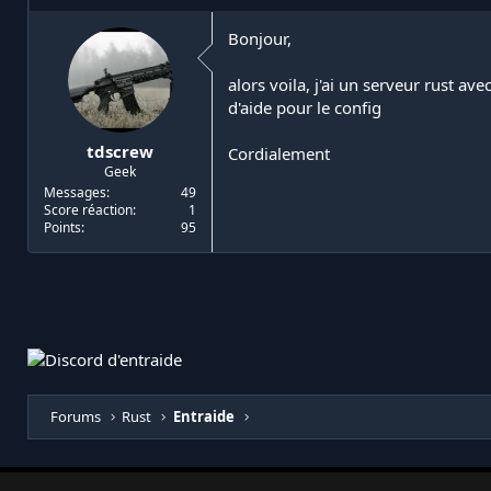
i
d
a
e
Bonjour,
t
d
e
é
alors voila, j'ai un serveur rust a
u
b
d'aide pour le config
r
u
d
t
tdscrew
Cordialement
e
Geek
l
a
Messages
49
Score réaction
1
d
Points
95
i
s
c
u
s
s
i
o
n
Forums
Rust
Entraide