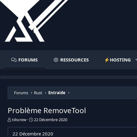
FORUMS
RESSOURCES
⚡️HOSTING
Forums
Rust
Entraide
Problème RemoveTool
I
D
tdscrew
22 Décembre 2020
n
a
i
t
22 Décembre 2020
t
e