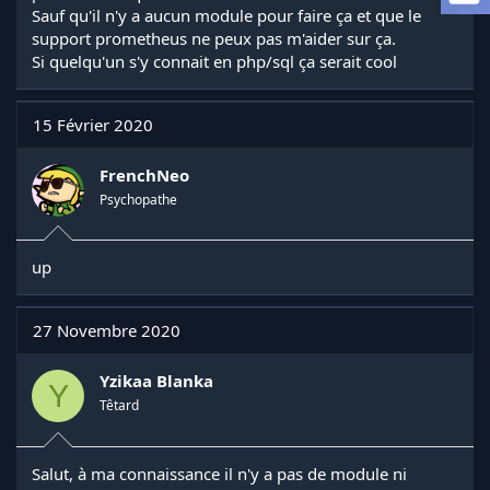
a
Sauf qu'il n'y a aucun module pour faire ça et que le
d
support prometheus ne peux pas m'aider sur ça.
i
Si quelqu'un s'y connait en php/sql ça serait cool
s
c
u
15 Février 2020
s
s
i
FrenchNeo
o
Psychopathe
n
up
27 Novembre 2020
Yzikaa Blanka
Y
Têtard
Salut, à ma connaissance il n'y a pas de module ni