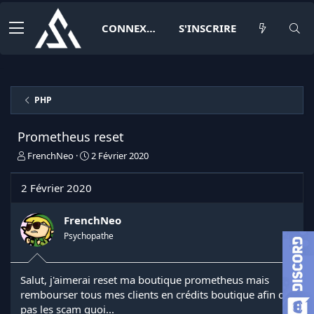
CONNEXION
S'INSCRIRE
PHP
Prometheus reset
I
D
FrenchNeo
2 Février 2020
n
a
i
t
2 Février 2020
t
e
i
d
a
e
FrenchNeo
t
d
Psychopathe
e
é
u
b
r
u
Salut, j'aimerai reset ma boutique prometheus mais
d
t
rembourser tous mes clients en crédits boutique afin de
e
l
pas les scam quoi...