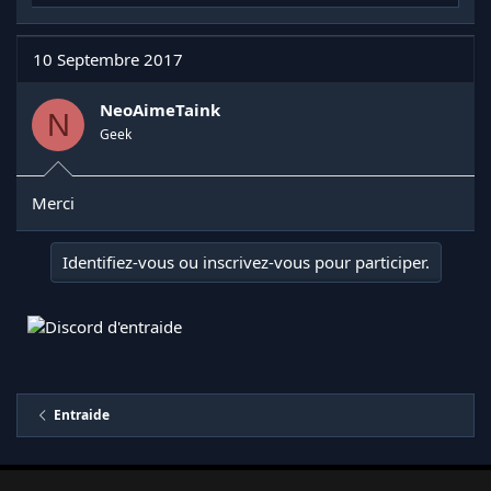
é
a
c
t
10 Septembre 2017
i
o
n
NeoAimeTaink
N
s
Geek
:
Merci
Identifiez-vous ou inscrivez-vous pour participer.
Entraide