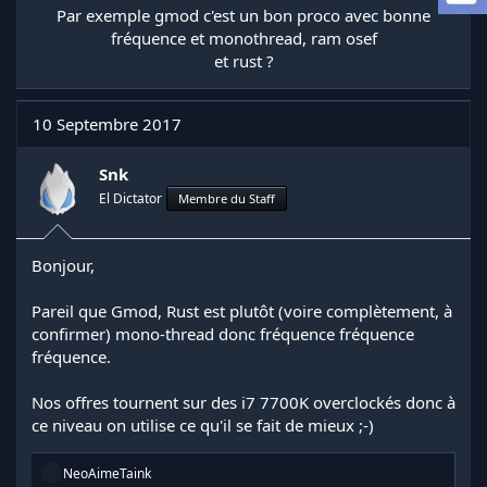
a
Par exemple gmod c'est un bon proco avec bonne
d
fréquence et monothread, ram osef
i
et rust ?​
s
c
u
10 Septembre 2017
s
s
i
Snk
o
El Dictator
Membre du Staff
n
Bonjour,
Pareil que Gmod, Rust est plutôt (voire complètement, à
confirmer) mono-thread donc fréquence fréquence
fréquence.
Nos offres tournent sur des i7 7700K overclockés donc à
ce niveau on utilise ce qu'il se fait de mieux ;-)
R
NeoAimeTaink