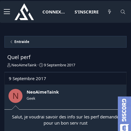
CONNEXION
S'INSCRIRE
Entraide
Quel perf
I
D
NeoAimeTaink
9 Septembre 2017
n
a
i
t
9 Septembre 2017
t
e
i
d
a
e
NeoAimeTaink
N
t
d
Geek
e
é
u
b
r
u
Salut, je voudrai savoir des info sur les perf demandé
d
t
pour un bon serv rust
e
l