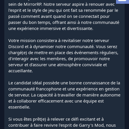
a
sein de MirrorRP. Notre serveur aspire à renouer avec
d
l'esprit et le style de jeu qui ont fait sa renommée par le
i
passé comment avant quand on se connectait pour
s
passer du bon temps, offrant ainsi à notre communauté
c
une expérience immersive et divertissante.
u
s
s
Votre mission consistera à revitaliser notre serveur
i
Discord et à dynamiser notre communauté. Vous serez
o
chargé(e) de mettre en place des événements réguliers,
n
d'interagir avec les membres, de promouvoir notre
serveur et d'assurer une atmosphère conviviale et
accueillante.
Le candidat idéal possède une bonne connaissance de la
communauté francophone et une expérience en gestion
de serveur. La capacité à travailler de manière autonome
et à collaborer efficacement avec une équipe est
essentielle.
Si vous êtes prêt(e) à relever ce défi excitant et à
contribuer à faire revivre l'esprit de Garry's Mod, nous