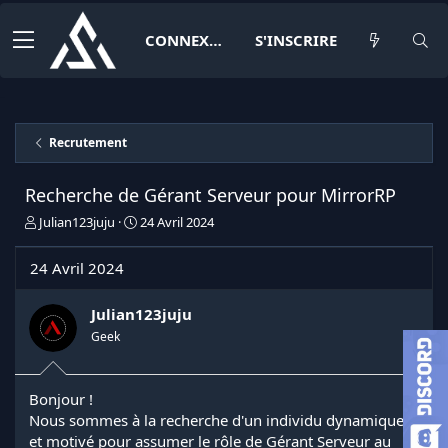
CONNEXION
S'INSCRIRE
Recrutement
Recherche de Gérant Serveur pour MirrorRP
I
D
Julian123juju
24 Avril 2024
n
a
i
t
24 Avril 2024
t
e
i
d
a
e
Julian123juju
t
d
Geek
e
é
u
b
r
u
Bonjour !
d
t
Nous sommes à la recherche d'un individu dynamique
e
l
et motivé pour assumer le rôle de Gérant Serveur au