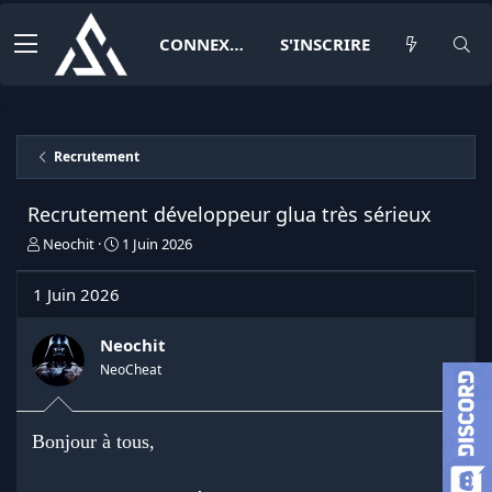
CONNEXION
S'INSCRIRE
Recrutement
Recrutement développeur glua très sérieux
I
D
Neochit
1 Juin 2026
n
a
i
t
1 Juin 2026
t
e
i
d
a
e
Neochit
t
d
NeoCheat
e
é
u
b
r
u
Bonjour à tous,
d
t
e
l