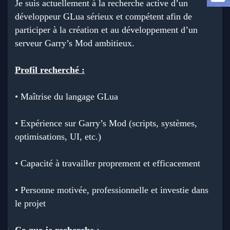
Je suis actuellement à la recherche active d’un
a
d
développeur GLua sérieux et compétent afin de
i
participer à la création et au développement d’un
s
c
serveur Garry’s Mod ambitieux.
u
s
s
Profil recherché :
i
o
• Maîtrise du langage GLua
n
• Expérience sur Garry’s Mod (scripts, systèmes,
optimisations, UI, etc.)
• Capacité à travailler proprement et efficacement
• Personne motivée, professionnelle et investie dans
le projet
Ce que je recherche :