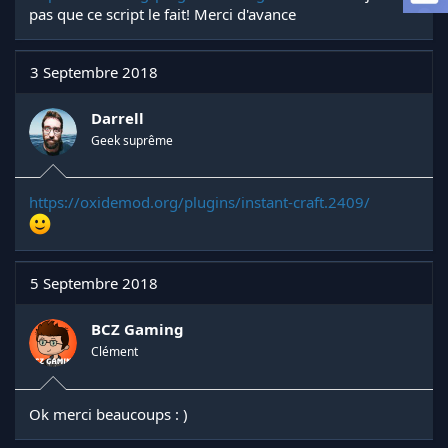
a
pas que ce script le fait! Merci d'avance
d
i
s
3 Septembre 2018
c
u
s
Darrell
s
Geek suprême
i
o
n
https://oxidemod.org/plugins/instant-craft.2409/
5 Septembre 2018
BCZ Gaming
Clément
Ok merci beaucoups : )