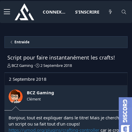
CONNEXION
S'INSCRIRE
Entraide
Script pour faire instantanément les crafts!
I
D
BCZ Gaming
2 Septembre 2018
n
a
i
t
2 Septembre 2018
t
e
i
d
a
e
BCZ Gaming
t
d
Clément
e
é
u
b
r
u
Bonjour, tout est expliquer dans le titre! Mais je cherche
d
t
un script ou sa fait tout d'un coups!
e
l
https://umod.org/plugins/crafting-controller
car je croit