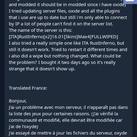
a
and modded it should be in modded since i have oxide)
d
I tried updating server files, oxide and all the plugins
i
that i use are up to date but still i'm only able to connect
s
by IP a lot of people can't find it on the server list.
c
The name of the server is this:
u
s
[ITA]RustInferno[x2]16.01[Skins]Max4[FULLWIPED]
s
I also tried a really simple one like ITA RustInferno, but
i
still it doesn't work. Tried to restart it different times and
o
i also did a wipe but nothing changed. What could be
n
the problem? I bought it two days ago so it's really
strange that it doesn't show up.
Translated France:
Bonjour,
J'ai un problème avec mon serveur, il n'apparaît pas dans
la liste des jeux pour certaines raisons. (J'ai vérifié la
communauté et modifié, elle devrait être modifiée car
j'ai de l'oxyde)
J'ai essayé de mettre à jour les fichiers du serveur, oxyde