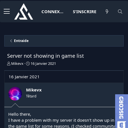
CONNEXION
S'INSCRIRE
Entraide
Server not showing in game list
I
D
Mikevx
16 Janvier 2021
n
a
i
t
16 Janvier 2021
t
e
i
d
a
e
Mikevx
t
d
Têtard
e
é
u
b
r
u
Hello there,
d
t
I have a problem with my server it doesn't show up in
e
l
the game list for some reasons. (I checked community